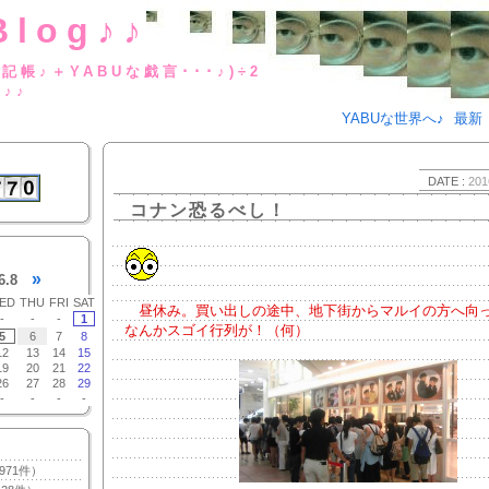
Blog♪♪
BUな日記帳♪＋YABUな戯言･･･
g♪♪
YABUな世界へ♪
最新
DATE :
201
コナン恐るべし！
»
6.8
ED
THU
FRI
SAT
昼休み。買い出しの途中、地下街からマルイの方へ向
-
-
-
1
なんかスゴイ行列が！（何）
5
6
7
8
12
13
14
15
19
20
21
22
26
27
28
29
-
-
-
-
971件）