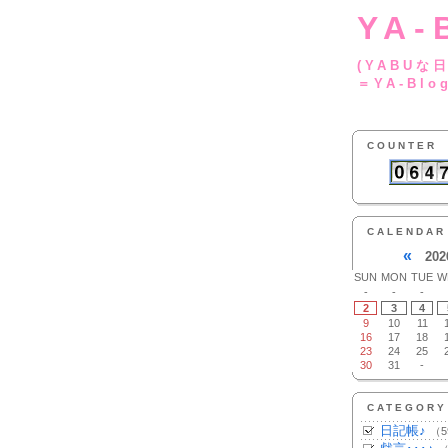
YA-
(YA
＝YA-Blo
COUNTER
CALENDAR
«
202
SUN
MON
TUE
W
-
-
-
2
3
4
9
10
11
16
17
18
23
24
25
30
31
-
CATEGORY
日記帳♪
（5