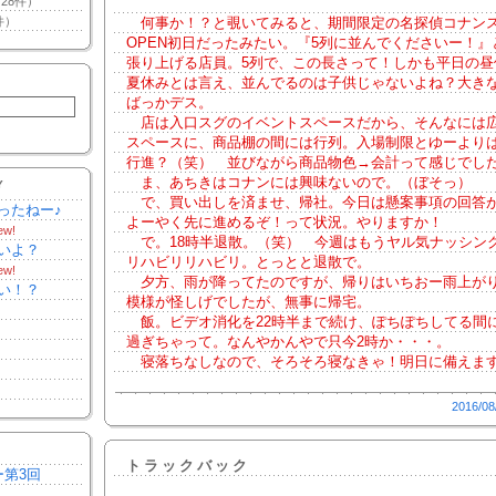
28件）
件）
何事か！？と覗いてみると、期間限定の名探偵コナン
OPEN初日だったみたい。『5列に並んでくださいー！』
張り上げる店員。5列で、この長さって！しかも平日の昼
夏休みとは言え、並んでるのは子供じゃないよね？大き
ばっかデス。
店は入口スグのイベントスペースだから、そんなには
スペースに、商品棚の間には行列。入場制限とゆーより
行進？（笑） 並びながら商品物色→会計って感じでし
ま、あちきはコナンには興味ないので。（ぼそっ）
Y
で、買い出しを済ませ、帰社。今日は懸案事項の回答
ったねー♪
よーやく先に進めるぞ！って状況。やりますか！
ew!
で。18時半退散。（笑） 今週はもうヤル気ナッシン
いよ？
リハビリリハビリ。とっとと退散で。
ew!
夕方、雨が降ってたのですが、帰りはいちおー雨上が
い！？
模様が怪しげでしたが、無事に帰宅。
飯。ビデオ消化を22時半まで続け、ぽちぽちしてる間に
過ぎちゃって。なんやかんやで只今2時か・・・。
寝落ちなしなので、そろそろ寝なきゃ！明日に備えま
2016/08
トラックバック
ー第3回