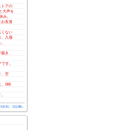
ストアの
と大声を
休み。
なお友達
広くない
は、入場
た。
が届き、
グです。
り。空
、0時
す。
/18(木)
日記帳♪