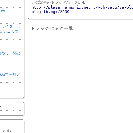
この記事のトラックバックURL
http://plaza.harmonix.ne.jp/~oh-yabu/ya-bl
結果
blog_tb.cgi/2399
森→ライダー→
トラックバック一覧
ロン→スヌ
を兼ねて一杯ど
を兼ねて一杯ど
K
（5件）