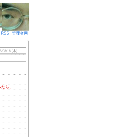
♪)÷2
RSS
管理者用
6/08/18 (木)
ったら、