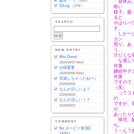
戯言･･･♪
（28件）
昼休み。
旧Log
（27件）
暗い
様子。曇
ると
SEARCH
やはりパ
す。
しかーし
カン
照り。あ
う、
NEW ENTRY
汗だくな昼
Mrs.Donut
な感じで
2026/08/07
New!
作業
仕様変更
継続中デ
2026/08/06
New!
作業
完成しちゃったねー♪
ですので
2026/08/05
（笑）
なんか涼しいよ？
ってコト
2026/08/04
の
なんか涼しい！？
ですが、
2026/08/03
が
あったり
帰宅。飯
COMMENT
ち。
Re:ヌーピー第3回
う～ん？
YABU