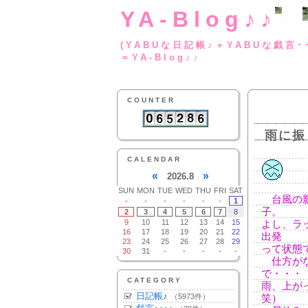
YA-Blog♪♪
(YABUな日記帳♪＋
＝YA-Blog♪♪
COUNTER
雨に振
CALENDAR
«
»
2026.8
SUN
MON
TUE
WED
THU
FRI
SAT
台風の影
-
-
-
-
-
-
1
子。
2
3
4
5
6
7
8
9
10
11
12
13
14
15
よし、ラ
16
17
18
19
20
21
22
出発
23
24
25
26
27
28
29
って状態
30
31
-
-
-
-
-
仕方がな
で・・・
CATEGORY
雨、上が
日記帳♪
（5973件）
笑）