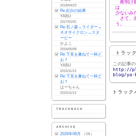
夜明け前
2018/04/23
は
Re:紅白の結果
少ないみ
YABU
さて、出
2017/01/01
う。
Re:石ノ森→ライダー→
ネオサイクロン→スヌ
ーピー
かよこ
2016/05/08
トラッ
Re:下見を兼ねて一杯ど
お？
この記事の
YABU
http://p
2015/11/13
blog/ya-
Re:下見を兼ねて一杯ど
お？
はーちゃん
トラック
2015/11/13
TRACKBACK
ARCHIVE
2026年08月
（7件）