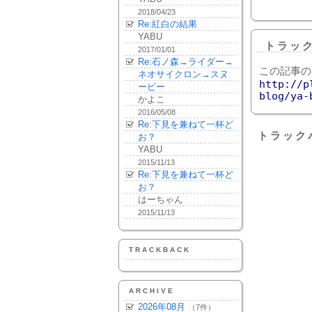
2018/04/23
Re:紅白の結果
YABU
トラッ
2017/01/01
Re:石ノ森→ライダー→
この記事の
ネオサイクロン→スヌ
http://p
ーピー
blog/ya-
かよこ
2016/05/08
Re:下見を兼ねて一杯ど
トラック
お？
YABU
2015/11/13
Re:下見を兼ねて一杯ど
お？
はーちゃん
2015/11/13
TRACKBACK
ARCHIVE
2026年08月
（7件）