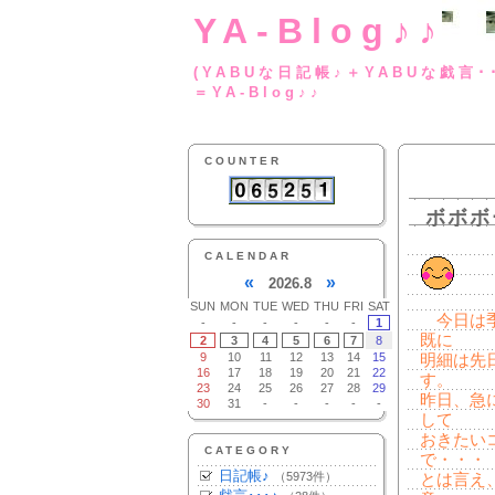
YA-Blog♪♪
(YABUな日記帳♪＋
＝YA-Blog♪♪
COUNTER
ボボボ
CALENDAR
«
»
2026.8
SUN
MON
TUE
WED
THU
FRI
SAT
今日は季
-
-
-
-
-
-
1
既に
2
3
4
5
6
7
8
9
10
11
12
13
14
15
明細は先
16
17
18
19
20
21
22
す。
23
24
25
26
27
28
29
昨日、急
30
31
-
-
-
-
-
して
おきたい
CATEGORY
で・・・
日記帳♪
（5973件）
とは言え