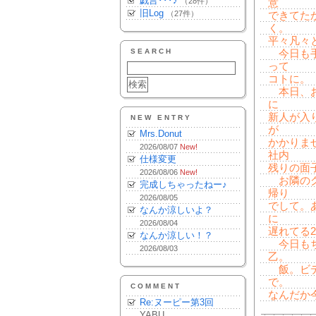
戯言･･･♪
（28件）
意
旧Log
（27件）
できてた
く。
平々凡々
SEARCH
今日も手
って
コトに。
本日、お
に
新人が入
NEW ENTRY
が
Mrs.Donut
かかりま
2026/08/07
New!
社内
仕様変更
残りの面
2026/08/06
New!
お隣のグ
完成しちゃったねー♪
帰り
2026/08/05
でして。
なんか涼しいよ？
に
2026/08/04
遅れてる
なんか涼しい！？
今日もち
2026/08/03
乙。
飯。ビデ
で。
COMMENT
なんだか
Re:ヌーピー第3回
YABU