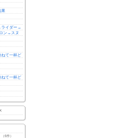
結果
森→ライダー→
ロン→スヌ
を兼ねて一杯ど
を兼ねて一杯ど
K
（6件）