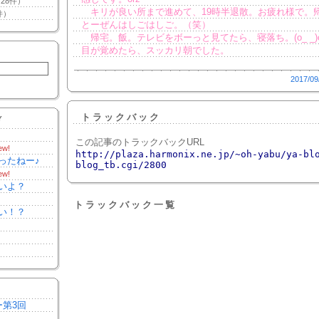
28件）
キリが良い所まで進めて、19時半退散。お疲れ様で。
件）
とーぜんはしごはしご。（笑）
帰宅。飯。テレビをボーっと見てたら、寝落ち。(o_ _)oﾊ
目が覚めたら、スッカリ朝でした。
2017/09
トラックバック
Y
この記事のトラックバックURL
ew!
http://plaza.harmonix.ne.jp/~oh-yabu/ya-bl
ったねー♪
blog_tb.cgi/2800
ew!
いよ？
トラックバック一覧
い！？
ー第3回