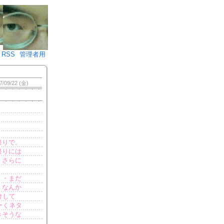
♪)÷2
RSS
管理者用
7/09/22 (金)
祭りで。
祭りには
、さらに
・・まだ
。なんか
けして
ーくネタ
きそうな