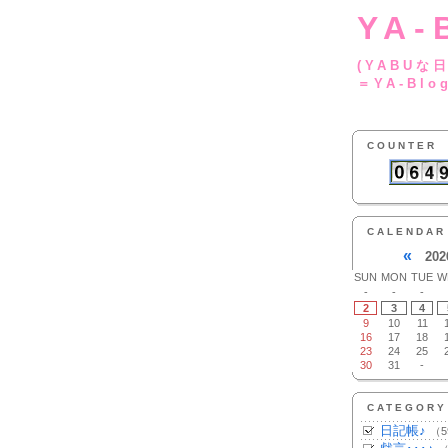
YA-
(YA
＝YA-Blo
COUNTER
CALENDAR
«
202
SUN
MON
TUE
W
-
-
-
2
3
4
9
10
11
16
17
18
23
24
25
30
31
-
CATEGORY
日記帳♪
（5