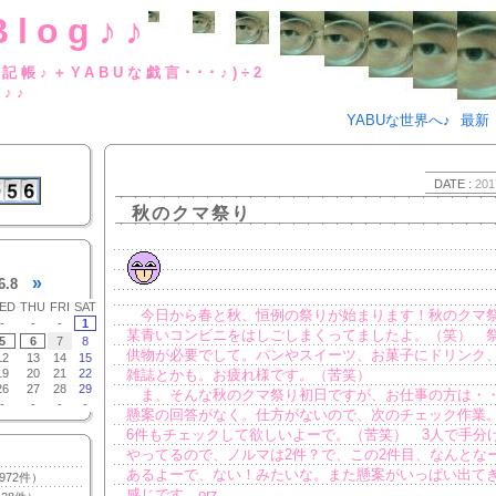
Blog♪♪
BUな日記帳♪＋YABUな戯言･･･
g♪♪
YABUな世界へ♪
最新
DATE :
201
秋のクマ祭り
»
6.8
ED
THU
FRI
SAT
今日から春と秋、恒例の祭りが始まります！秋のクマ
-
-
-
1
某青いコンビニをはしごしまくってましたよ。（笑） 
5
6
7
8
供物が必要でして。パンやスイーツ、お菓子にドリンク
12
13
14
15
19
20
21
22
雑誌とかも。お疲れ様です。（苦笑）
26
27
28
29
ま、そんな秋のクマ祭り初日ですが、お仕事の方は・
-
-
-
-
懸案の回答がなく。仕方がないので、次のチェック作業
6件もチェックして欲しいよーで。（苦笑） 3人で手分
やってるので、ノルマは2件？で、この2件目、なんとな
あるよーで、ない！みたいな。また懸案がいっぱい出て
972件）
感じです。orz