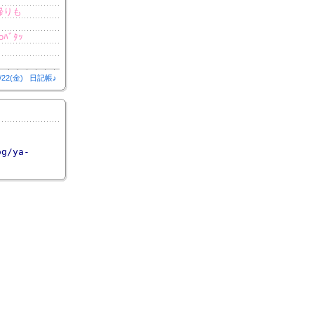
帰りも
ﾞﾀｯ
/22(金)
日記帳♪
og/ya-