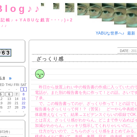
Blog♪♪
BUな日記帳♪＋YABUな戯言･･･
g♪♪
YABUな世界へ♪
最新
DATE :
201
ざっくり感
»
6.8
ED
THU
FRI
SAT
昨日から放置ぷれい中の報告書の作成に入っていたの
-
-
-
1
電話が。また別の報告書を先に作って！との話。さいで
5
6
7
8
了承。
12
13
14
15
19
20
21
22
で。この報告書ってのが、ざっくり作って！との話で
26
27
28
29
報告書をざっくりって何！？（苦笑） どーやら中表紙
-
-
-
-
体裁整えなくって、結果→エビデンスぐらいの収録でOK
とは言え、ざっくり感がわからん。どこまで作り込めば
加減がわからん。ハッキリ指示してくれりゃいいのに。
仕方がないので、こちらのざっくり感をまとめてみる
972件）
構成をメルに書いて、表紙→来歴→目次→中表紙→結果