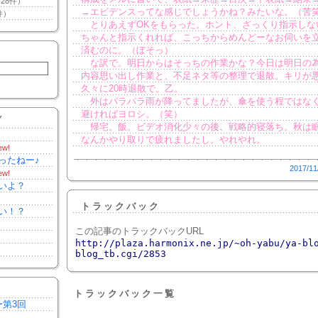
28件）
→エビデンスってな感じでしょうかね？みたいな。（苦
件）
とりあえずOKをもらった。ホント、ざっくり指示しな
ちゃんと指示くれれば、こっちからめんどーなお伺いを
済むのに。（ぼそっ）
な訳で。明日からはそっちの作業かな？今日は明日の
内容思い出し作業と、不足ネタ等の整理で退散。キリが
久々に20時退散で。乙。
外はパラパラ雨が降ってましたが、傘を使う程ではな
避ければヨロシ。（笑）
Y
帰宅。飯。ビデオ消化少々の後、戦略的寝落ち。秋は
なんかやり取りで疲れましたし。やれやれ。
ew!
ったねー♪
2017/11
ew!
いよ？
トラックバック
い！？
この記事のトラックバックURL
http://plaza.harmonix.ne.jp/~oh-yabu/ya-bl
blog_tb.cgi/2853
トラックバック一覧
ー第3回