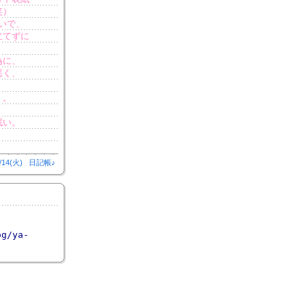
笑）
いで、
立てずに
為に、
悪く、
く。
眠い。
/14(火)
日記帳♪
og/ya-