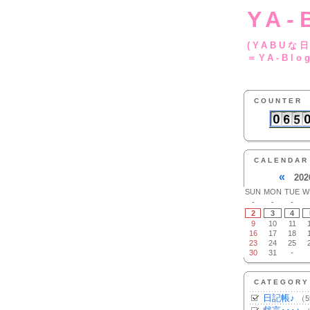
YA-
(YA
＝YA-Blo
COUNTER
CALENDAR
«
202
SUN
MON
TUE
W
-
-
-
2
3
4
9
10
11
16
17
18
23
24
25
30
31
-
CATEGORY
日記帳♪
（5