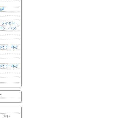
結果
森→ライダー→
ロン→スヌ
を兼ねて一杯ど
を兼ねて一杯ど
K
（6件）