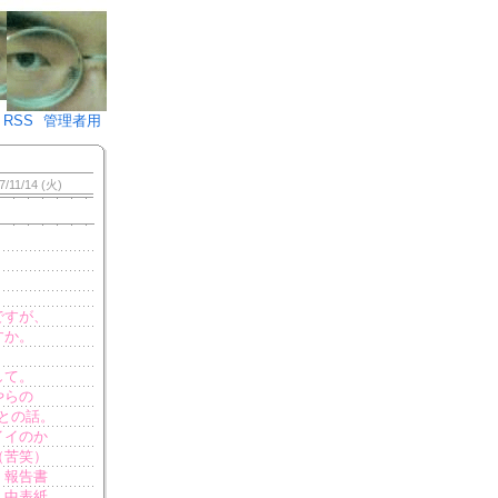
♪)÷2
RSS
管理者用
7/11/14 (火)
ですが、
すか。
して。
やらの
との話。
イイのか
（苦笑）
。報告書
→中表紙