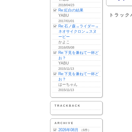
2018/04/23
Re:紅白の結果
トラック
YABU
2017/01/01
Re:石ノ森→ライダー→
ネオサイクロン→スヌ
ーピー
かよこ
2016/05/08
Re:下見を兼ねて一杯ど
お？
YABU
2015/11/13
Re:下見を兼ねて一杯ど
お？
はーちゃん
2015/11/13
TRACKBACK
ARCHIVE
2026年08月
（6件）