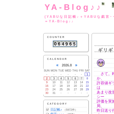
YA-Blog♪♪
(YABUな日記帳♪＋
＝YA-Blog♪♪
COUNTER
ギリギ
CALENDAR
«
»
2026.8
SUN
MON
TUE
WED
THU
FRI
SAT
さて。昨
-
-
-
-
-
-
1
か、
2
3
4
5
6
7
8
9
10
11
12
13
14
15
許容値ギ
16
17
18
19
20
21
22
は
23
24
25
26
27
28
29
あまり改
30
31
-
-
-
-
-
シー
評価を実
CATEGORY
局、
日記帳♪
（5972件）
昨日送り