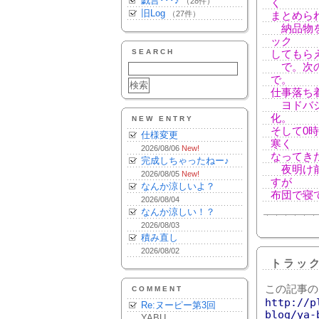
戯言･･･♪
（28件）
く
旧Log
（27件）
まとめら
納品物を
ック
SEARCH
してもら
で。次の
で。
仕事落ち
ヨドバシ
化。
NEW ENTRY
そして0
仕様変更
寒く
2026/08/06
New!
なってき
完成しちゃったねー♪
夜明け前
2026/08/05
New!
すが
なんか涼しいよ？
布団で寝
2026/08/04
なんか涼しい！？
2026/08/03
積み直し
2026/08/02
トラッ
この記事の
COMMENT
http://p
Re:ヌーピー第3回
blog/ya-
YABU