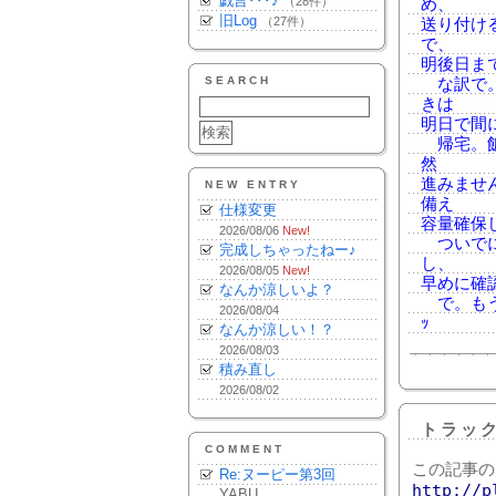
戯言･･･♪
（28件）
め、
旧Log
（27件）
送り付け
で、
明後日ま
SEARCH
な訳で。
きは
明日で間
帰宅。飯
然
進みませ
NEW ENTRY
備え
仕様変更
容量確保
2026/08/06
New!
ついでに
完成しちゃったねー♪
し、
2026/08/05
New!
早めに確
なんか涼しいよ？
で。もう1
2026/08/04
ｯ
なんか涼しい！？
2026/08/03
積み直し
2026/08/02
トラッ
COMMENT
この記事の
Re:ヌーピー第3回
http://p
YABU