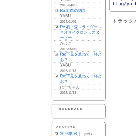
blog/ya-
2018/04/23
Re:紅白の結果
YABU
トラック
2017/01/01
Re:石ノ森→ライダー→
ネオサイクロン→スヌ
ーピー
かよこ
2016/05/08
Re:下見を兼ねて一杯ど
お？
YABU
2015/11/13
Re:下見を兼ねて一杯ど
お？
はーちゃん
2015/11/13
TRACKBACK
ARCHIVE
2026年08月
（6件）