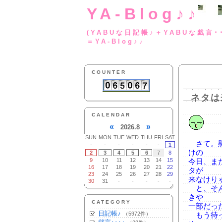
YA-Blog♪♪
(YABUな日記帳♪＋
＝YA-Blog♪♪
COUNTER
ネタは
CALENDAR
«
»
2026.8
SUN
MON
TUE
WED
THU
FRI
SAT
さて。懸
-
-
-
-
-
-
1
けの
2
3
4
5
6
7
8
9
10
11
12
13
14
15
今日、ま
16
17
18
19
20
21
22
タが
23
24
25
26
27
28
29
来なけり
30
31
-
-
-
-
-
と、そん
きや
CATEGORY
一部だっ
日記帳♪
（5972件）
もう待っ