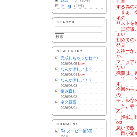
戯言･･･♪
（28件）
作業
旧Log
（27件）
する為の
まぁ、や
項の
SEARCH
リストを
定時後、
ょい
初めての
発見
とゆーか
NEW ENTRY
か、
完成しちゃったねー♪
マニュア
2026/08/05
New!
ない
なんか涼しいよ？
機能は、
2026/08/04
New!
で、この
なんか涼しい！？
す。
2026/08/03
今回のモ
積み直し
の
2026/08/02
モデルな
ネタ豊富
と、弄っ
2026/08/01
乙。
帰宅。録
orz
COMMENT
急いで飯。急
Re:ヌーピー第3回
目が覚め
YABU