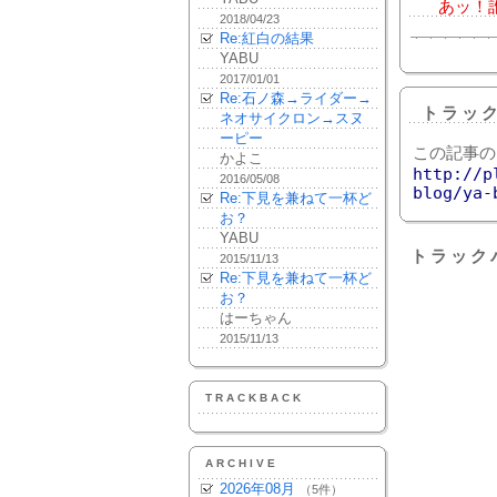
あッ！誰
2018/04/23
Re:紅白の結果
YABU
2017/01/01
Re:石ノ森→ライダー→
トラッ
ネオサイクロン→スヌ
ーピー
この記事の
かよこ
http://p
2016/05/08
blog/ya-
Re:下見を兼ねて一杯ど
お？
YABU
トラック
2015/11/13
Re:下見を兼ねて一杯ど
お？
はーちゃん
2015/11/13
TRACKBACK
ARCHIVE
2026年08月
（5件）