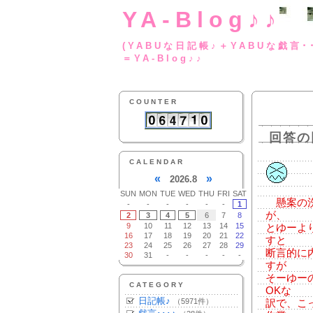
YA-Blog♪♪
(YABUな日記帳♪＋
＝YA-Blog♪♪
COUNTER
回答の
CALENDAR
«
»
2026.8
SUN
MON
TUE
WED
THU
FRI
SAT
懸案の洗
-
-
-
-
-
-
1
が、
2
3
4
5
6
7
8
9
10
11
12
13
14
15
とゆーよ
16
17
18
19
20
21
22
すと
23
24
25
26
27
28
29
断言的に
30
31
-
-
-
-
-
すが
そーゆー
CATEGORY
OKな
日記帳♪
（5971件）
訳で、こ