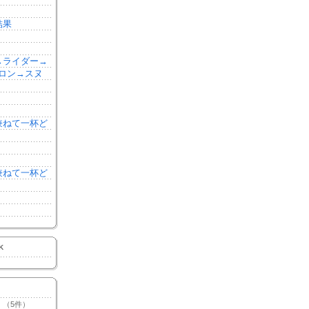
結果
森→ライダー→
ロン→スヌ
を兼ねて一杯ど
を兼ねて一杯ど
K
（5件）