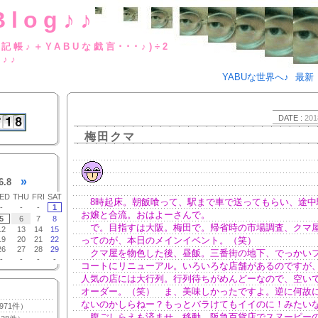
Blog♪♪
BUな日記帳♪＋YABUな戯言･･･
g♪♪
YABUな世界へ♪
最新
DATE :
201
梅田クマ
»
6.8
ED
THU
FRI
SAT
8時起床。朝飯喰って、駅まで車で送ってもらい、途中
-
-
-
1
お嬢と合流。おはよーさんで。
5
6
7
8
で。目指すは大阪。梅田で。帰省時の市場調査、クマ
12
13
14
15
19
20
21
22
ってのが、本日のメインイベント。（笑）
26
27
28
29
クマ屋を物色した後、昼飯。三番街の地下、でっかい
-
-
-
-
コートにリニューアル。いろいろな店舗があるのですが
人気の店には大行列。行列待ちがめんどーなので、空い
オーダー。（笑） ま、美味しかったですよ。逆に何故
ないのかしらねー？もっとバラけてもイイのに！みたい
971件）
腹ごしらえも済ませ、移動。阪急百貨店でスヌーピー