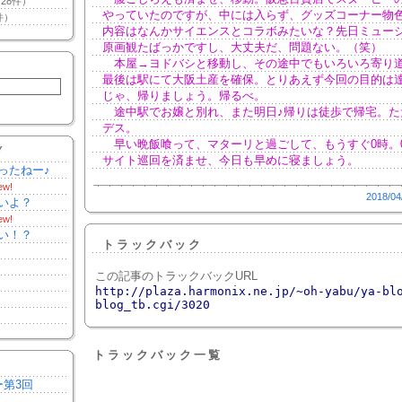
28件）
やっていたのですが、中には入らず、グッズコーナー物
件）
内容はなんかサイエンスとコラボみたいな？先日ミュー
原画観たばっかですし、大丈夫だ、問題ない。（笑）
本屋→ヨドバシと移動し、その途中でもいろいろ寄り
最後は駅にて大阪土産を確保。とりあえず今回の目的は
じゃ、帰りましょう。帰るべ。
途中駅でお嬢と別れ、また明日♪帰りは徒歩で帰宅。た
デス。
早い晩飯喰って、マターリと過ごして、もうすぐ0時。
Y
サイト巡回を済ませ、今日も早めに寝ましょう。
ったねー♪
ew!
2018/04
いよ？
ew!
い！？
トラックバック
この記事のトラックバックURL
http://plaza.harmonix.ne.jp/~oh-yabu/ya-bl
blog_tb.cgi/3020
トラックバック一覧
ー第3回