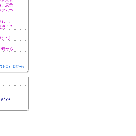
色。展示
ジアムで
道もし、
達成！？
だいま
0時から
/29(日)
日記帳♪
og/ya-