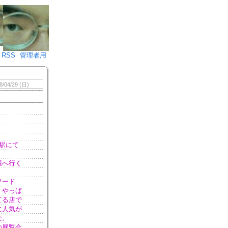
♪)÷2
RSS
管理者用
8/04/29 (日)
駅にて
屋へ行く
フード
、やっぱ
てる店で
に人気が
な。
の展覧会