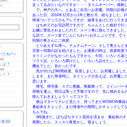
28件）
走ってるみたいなのですが・・・タイムオーバー。移動
件）
で。神戸の方へ。とあるご自宅へお邪魔。同期の訃報
あった日、2016年12月から1年と数か月、経ちました。
帰省ついでってのもアレですが、線香をあげに行ってき
はぢめてのお宅訪問ですので、ちゃんとした格好で行
お嬢に警告されましたので、スーツ車に積んできました
な訳で。スーツ姿でこんにちわー♪お久しぶりです。亡く
同期の奥さんにご挨拶。
とりあえず仏壇へ。ナムナムチーン。そして奥さんと
Y
旦那＝同期の話を続けました。お通夜の時は、挨拶程度
ったねー♪
タイミングがなかったもんですから、今回、いろいろ楽
ew!
ツライ話、いろいろ聞けたし、いろいろ話せたし。ホン
いよ？
機会でした。良かったです。
ew!
気が付けば3時間経過。長居しました。お邪魔しました
い！？
します。また帰省時に、タイミングが合えば、お邪魔し
思います。
帰宅。帰宅後、スグに晩飯。晩飯喰って、コインパー
荷物を運ぶ。明日は雨って予報ですので、先に積めるも
積んでおきましょう！ってコトで。
後はマターリテレビ見たり、持ってきたWOWOW番組
番組表をチェック。まだ帰省中の期間しかチェックして
もんでね。
0時過ぎた。ぽちぽちサイト巡回を済ませ、番組表のチ
ー第3回
再開したら、スッカリ夜更かし。寝ましょう。