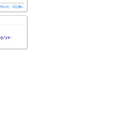
/01(火)
日記帳♪
og/ya-