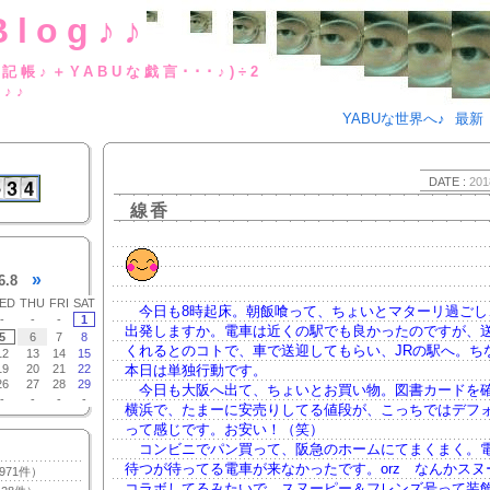
Blog♪♪
BUな日記帳♪＋YABUな戯言･･･
g♪♪
YABUな世界へ♪
最新
DATE :
201
線香
»
6.8
ED
THU
FRI
SAT
今日も8時起床。朝飯喰って、ちょいとマターリ過ごし
-
-
-
1
出発しますか。電車は近くの駅でも良かったのですが、
5
6
7
8
くれるとのコトで、車で送迎してもらい、JRの駅へ。ち
12
13
14
15
19
20
21
22
本日は単独行動です。
26
27
28
29
今日も大阪へ出て、ちょいとお買い物。図書カードを
-
-
-
-
横浜で、たまーに安売りしてる値段が、こっちではデフ
って感じです。お安い！（笑）
コンビニでパン買って、阪急のホームにてまくまく。
待つが待ってる電車が来なかったです。orz なんかスヌ
971件）
コラボしてるみたいで、スヌーピー＆フレンズ号って装