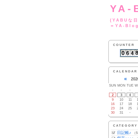
YA-
(YA
＝YA-Blo
COUNTER
CALENDAR
«
202
SUN
MON
TUE
W
-
-
-
2
3
4
9
10
11
16
17
18
23
24
25
30
31
-
CATEGORY
日記帳♪
（5