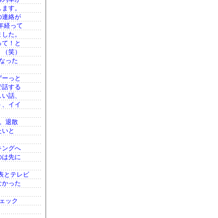
します。
の連絡が
1年経って
ました。
って！と
。（笑）
なった
ずーっと
で話する
しい話、
ト、イイ
。退散
たいと
キングへ
のは先に
表とテレビ
なかった
ェック