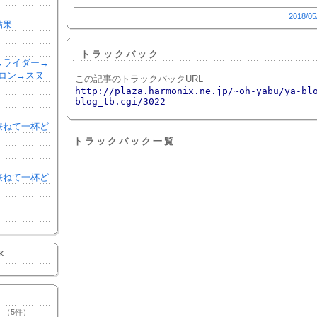
2018/05
結果
トラックバック
森→ライダー→
ロン→スヌ
この記事のトラックバックURL
http://plaza.harmonix.ne.jp/~oh-yabu/ya-bl
blog_tb.cgi/3022
を兼ねて一杯ど
トラックバック一覧
を兼ねて一杯ど
K
（5件）