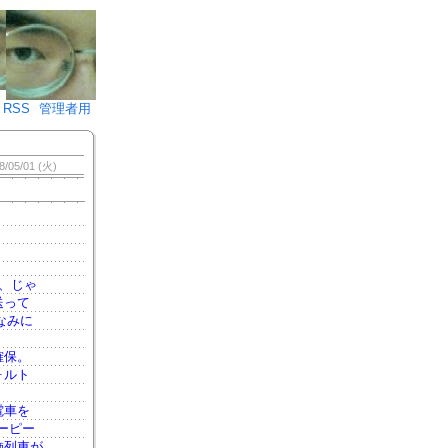
♪)÷2
RSS
管理者用
8/05/01 (火)
、じゃ
送って
なみに
確保。
ォルト
電車を
ーピー
飾列車が