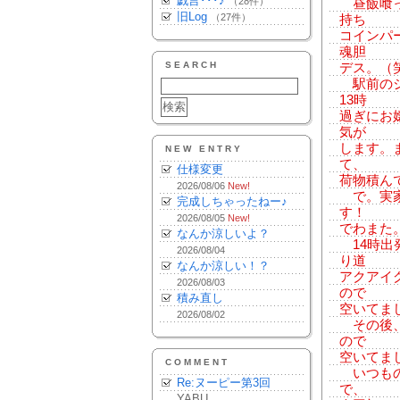
戯言･･･♪
（28件）
昼飯喰っ
旧Log
（27件）
持ち
コインパ
魂胆
SEARCH
デス。（
駅前のシ
13時
過ぎにお
気が
します。
NEW ENTRY
て、
仕様変更
荷物積ん
2026/08/06
New!
で。実家
完成しちゃったねー♪
す！
2026/08/05
New!
でわまた
なんか涼しいよ？
14時出
2026/08/04
り道
なんか涼しい！？
アクアイ
2026/08/03
ので
積み直し
空いてま
2026/08/02
その後、
ので
空いてま
COMMENT
いつもの
Re:ヌーピー第3回
で、
YABU