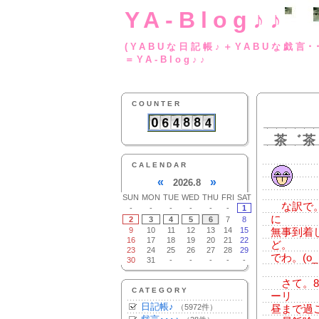
YA-Blog♪♪
(YABUな日記帳♪＋
＝YA-Blog♪♪
COUNTER
茶゛茶
CALENDAR
«
»
2026.8
SUN
MON
TUE
WED
THU
FRI
SAT
な訳で。
-
-
-
-
-
-
1
に
2
3
4
5
6
7
8
9
10
11
12
13
14
15
無事到着
16
17
18
19
20
21
22
ど。
23
24
25
26
27
28
29
でわ。(o_ 
30
31
-
-
-
-
-
さて。8
CATEGORY
ーリ
日記帳♪
（5972件）
昼まで過