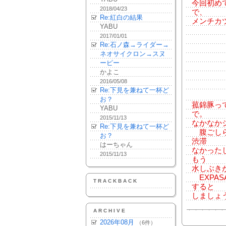
今回初め
2018/04/23
で、
Re:紅白の結果
メンチカ
YABU
2017/01/01
Re:石ノ森→ライダー→
ネオサイクロン→スヌ
ーピー
かよこ
2016/05/08
Re:下見を兼ねて一杯ど
お？
菰錦豚っ
YABU
で。
2015/11/13
なかなか
Re:下見を兼ねて一杯ど
腹ごしら
お？
渋滞
はーちゃん
なかった
2015/11/13
もう
水しぶき
EXPA
TRACKBACK
すると
しましょ
ARCHIVE
2026年08月
（6件）