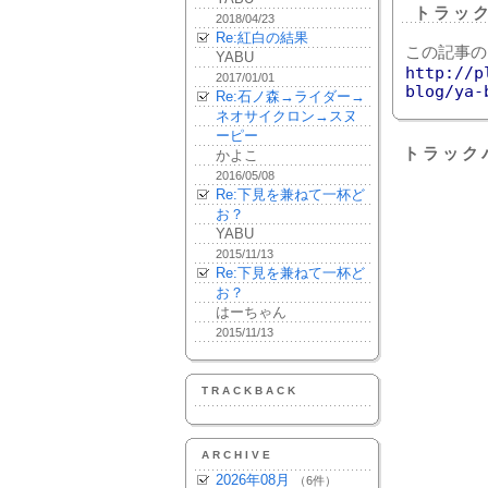
トラッ
2018/04/23
Re:紅白の結果
この記事の
YABU
http://p
2017/01/01
blog/ya-
Re:石ノ森→ライダー→
ネオサイクロン→スヌ
ーピー
トラック
かよこ
2016/05/08
Re:下見を兼ねて一杯ど
お？
YABU
2015/11/13
Re:下見を兼ねて一杯ど
お？
はーちゃん
2015/11/13
TRACKBACK
ARCHIVE
2026年08月
（6件）