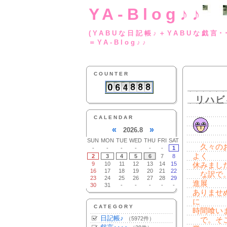
YA-Blog♪♪
(YABUな日記帳♪＋
＝YA-Blog♪♪
COUNTER
リハビ
CALENDAR
«
»
2026.8
SUN
MON
TUE
WED
THU
FRI
SAT
久々のお
-
-
-
-
-
-
1
よく
2
3
4
5
6
7
8
9
10
11
12
13
14
15
休みまし
16
17
18
19
20
21
22
な訳で。
23
24
25
26
27
28
29
進展
30
31
-
-
-
-
-
ありませ
に
CATEGORY
時間喰い
日記帳♪
（5972件）
で。そこ