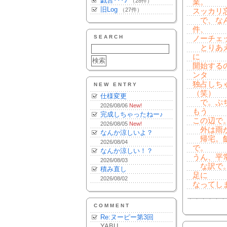
戯言･･･♪
（28件）
業。
旧Log
（27件）
スッカリ
で、なん
件、
SEARCH
ノーチェ
とりあえ
に
開始する
ンタ
独占しち
NEW ENTRY
（笑）
仕様変更
で。ぷち
2026/08/06
New!
もう
完成しちゃったねー♪
この辺で
2026/08/05
New!
外は雨が
なんか涼しいよ？
帰宅。飯
2026/08/04
で。
なんか涼しい！？
うん、平
2026/08/03
な訳で。
積み直し
足に
2026/08/02
なってし
COMMENT
Re:ヌーピー第3回
YABU