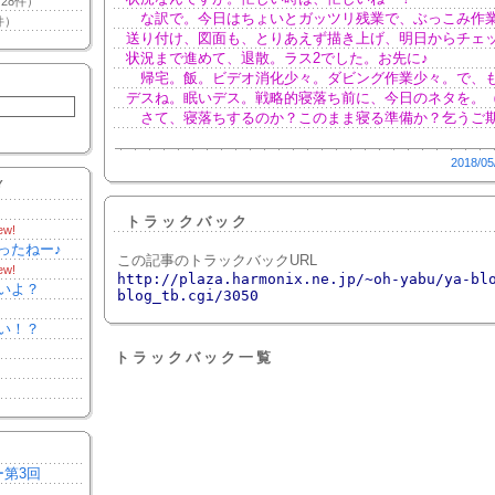
28件）
な訳で。今日はちょいとガッツリ残業で、ぶっこみ作
件）
送り付け、図面も、とりあえず描き上げ、明日からチェ
状況まで進めて、退散。ラス2でした。お先に♪
帰宅。飯。ビデオ消化少々。ダビング作業少々。で、も
デスね。眠いデス。戦略的寝落ち前に、今日のネタを。
さて、寝落ちするのか？このまま寝る準備か？乞うご
2018/05
Y
トラックバック
ew!
ったねー♪
この記事のトラックバックURL
ew!
http://plaza.harmonix.ne.jp/~oh-yabu/ya-bl
いよ？
blog_tb.cgi/3050
い！？
トラックバック一覧
ー第3回