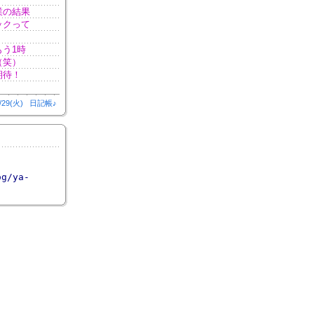
業の結果
ックって
う1時
（笑）
期待！
/29(火)
日記帳♪
og/ya-