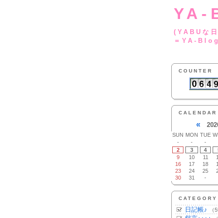
YA-
(YA
＝YA-Blo
COUNTER
CALENDAR
«
202
SUN
MON
TUE
W
-
-
-
2
3
4
9
10
11
16
17
18
23
24
25
30
31
-
CATEGORY
日記帳♪
（5