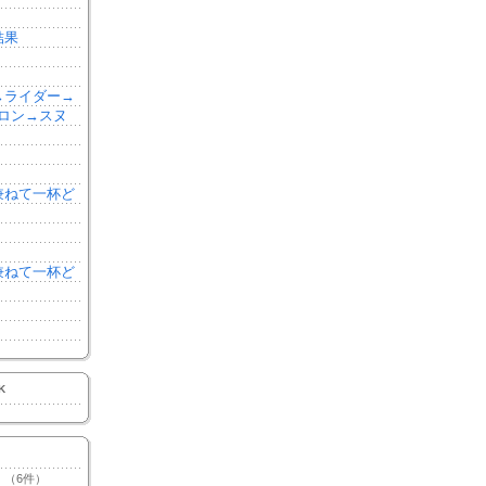
結果
森→ライダー→
ロン→スヌ
を兼ねて一杯ど
を兼ねて一杯ど
K
（6件）