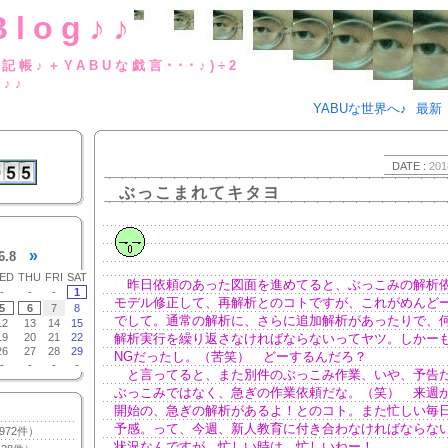
Blog♪♪
BUな日記帳♪＋YABUな戯言･･･
g♪♪
YABUな世界へ♪
最新
DATE :
201
ぶっこまれてキタヨ
»
6.8
ED
THU
FRI
SAT
昨日依頼のあった図面を進めてると、ぶっこみの解析
-
-
-
1
モデル修正して、再解析とのコトですが、これがめんど
5
6
7
8
でして。通常の解析に、さらに追加解析があったりで、
12
13
14
15
19
20
21
22
解析実行を繰り返さなければならないってヤツ。しかー
26
27
28
29
NGだったし。（苦笑） どーするんだろ？
-
-
-
-
と言ってると、また別件のぶっこみ作業、いや、予告
ぶっこみではなく、急ぎの作業依頼だな。（笑） 来週
開始の、急ぎの解析があるよ！とのコト。また忙しい毎
予感。って、今週、新人教育に付き合わなければならな
972件）
状況なんですが。忙しい時は、忙しいねー！