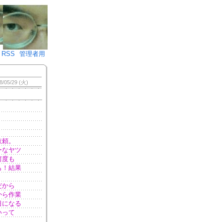
♪)÷2
RSS
管理者用
8/05/29 (火)
依頼。
ーなヤツ
何度も
も！結果
だから
から作業
日になる
いって