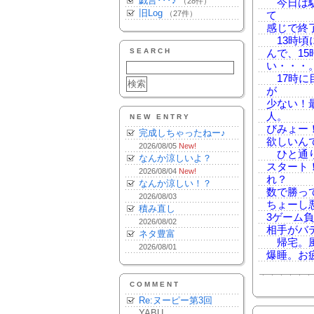
戯言･･･♪
（28件）
今日は駅
旧Log
（27件）
て
感じで終
13時頃
SEARCH
んで、1
い・・・
17時に
が
少ない！最
人。
NEW ENTRY
びみょー
完成しちゃったねー♪
欲しいん
2026/08/05
New!
ひと通り
なんか涼しいよ？
スタート
2026/08/04
New!
れ？
なんか涼しい！？
数で勝っ
2026/08/03
ちょーし
積み直し
3ゲーム
2026/08/02
相手がバ
ネタ豊富
帰宅。風
2026/08/01
爆睡。お
COMMENT
Re:ヌーピー第3回
YABU