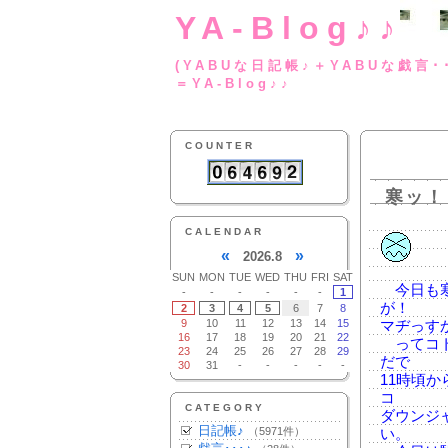
YA-Blog♪♪
(YABUな日記帳♪＋
＝YA-Blog♪♪
COUNTER
寒ッ！
CALENDAR
«
»
2026.8
SUN
MON
TUE
WED
THU
FRI
SAT
今日も寒
-
-
-
-
-
-
1
が！
2
3
4
5
6
7
8
9
10
11
12
13
14
15
マヂっす
16
17
18
19
20
21
22
ってコト
23
24
25
26
27
28
29
だで
30
31
-
-
-
-
-
11時頃
コ
CATEGORY
ダウンジ
日記帳♪
（5971件）
い。