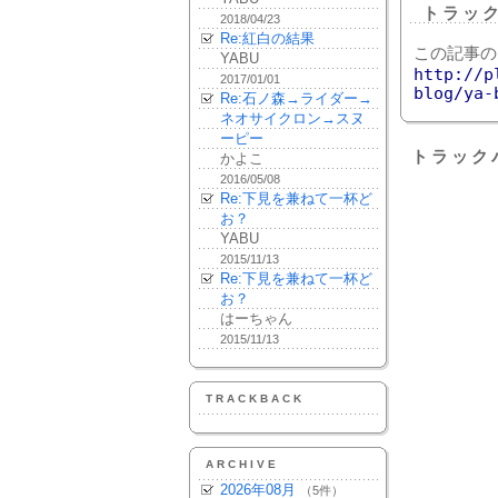
トラッ
2018/04/23
Re:紅白の結果
この記事の
YABU
http://p
2017/01/01
blog/ya-
Re:石ノ森→ライダー→
ネオサイクロン→スヌ
ーピー
トラック
かよこ
2016/05/08
Re:下見を兼ねて一杯ど
お？
YABU
2015/11/13
Re:下見を兼ねて一杯ど
お？
はーちゃん
2015/11/13
TRACKBACK
ARCHIVE
2026年08月
（5件）