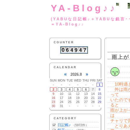
YA-Blog♪♪
(YABUな日記帳♪＋
＝YA-Blog♪♪
COUNTER
雨上が
CALENDAR
«
»
2026.8
SUN
MON
TUE
WED
THU
FRI
SAT
10時過
-
-
-
-
-
-
1
外は雨が
2
3
4
5
6
7
8
9
10
11
12
13
14
15
って
16
17
18
19
20
21
22
いたので
23
24
25
26
27
28
29
ると
30
31
-
-
-
-
-
雨が上が
は
CATEGORY
チャリで
日記帳♪
（5972件）
とりあえ