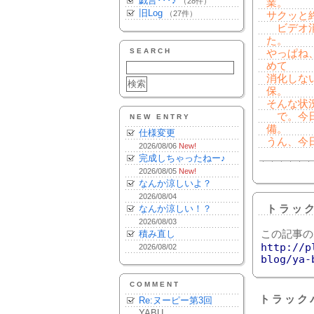
戯言･･･♪
（28件）
業。
旧Log
（27件）
サクッと
ビデオ消
た。
SEARCH
やっぱね
めて
消化しな
保。
そんな状
で。今日も
NEW ENTRY
備。
仕様変更
うん、今
2026/08/06
New!
完成しちゃったねー♪
2026/08/05
New!
なんか涼しいよ？
2026/08/04
なんか涼しい！？
トラッ
2026/08/03
積み直し
この記事の
http://p
2026/08/02
blog/ya-
COMMENT
トラック
Re:ヌーピー第3回
YABU