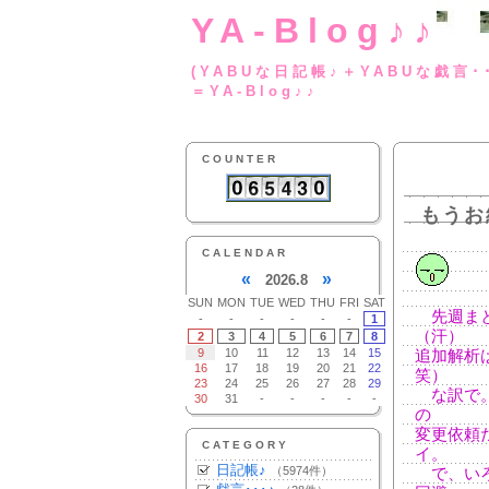
YA-Blog♪♪
(YABUな日記帳♪＋
＝YA-Blog♪♪
COUNTER
もうお
CALENDAR
«
»
2026.8
SUN
MON
TUE
WED
THU
FRI
SAT
先週まと
-
-
-
-
-
-
1
（汗）
2
3
4
5
6
7
8
9
10
11
12
13
14
15
追加解析
16
17
18
19
20
21
22
笑）
23
24
25
26
27
28
29
な訳で。
30
31
-
-
-
-
-
の
変更依頼
CATEGORY
イ。
日記帳♪
（5974件）
で、いろ