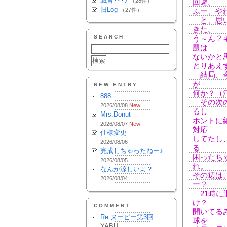
戯言･･･♪
（28件）
回避。
旧Log
（27件）
ふー、や
と、思い
きた。
SEARCH
う～ん？
題は
ないかと
とりあえ
結局、今
が
NEW ENTRY
何か？（
888
その次の
2026/08/08
New!
るし
Mrs.Donut
ホントに
2026/08/07
New!
対応
仕様変更
してたし
2026/08/06
る
完成しちゃったねー♪
困ったち
2026/08/05
れ。
なんか涼しいよ？
その辺は
2026/08/04
ー？
21時に
け？
COMMENT
開いてる
Re:ヌーピー第3回
球を
YABU