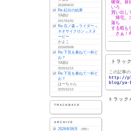
確保。昼
2018/04/23
いろ
Re:紅白の結果
買い出し
YABU
帰宅。ス
2017/01/01
落ち
Re:石ノ森→ライダー→
する暇も
ネオサイクロン→スヌ
さぁ！布
ーピー
かよこ
2016/05/08
Re:下見を兼ねて一杯ど
お？
トラッ
YABU
2015/11/13
この記事の
Re:下見を兼ねて一杯ど
http://p
お？
blog/ya-
はーちゃん
2015/11/13
トラック
TRACKBACK
ARCHIVE
2026年08月
（8件）