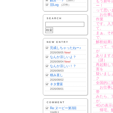
戯言･･･♪
（28件）
もう新年
旧Log
（27件）
ー！
って思い
お仕事は
SEARCH
作業
です。入
て。
まぁ、そ
で、
解析結果
NEW ENTRY
って、そ
完成しちゃったねー♪
が
2026/08/05
New!
あります
なんか涼しいよ？
（謎）
2026/08/04
New!
再起動し
なんか涼しい！？
害を
2026/08/03
疑いまし
積み直し
ク
2026/08/02
全国的に
ネタ豊富
お仕事は
2026/08/01
帯
みたら、
が、
COMMENT
4Gの表
Re:ヌーピー第3回
帰宅。飯
YABU