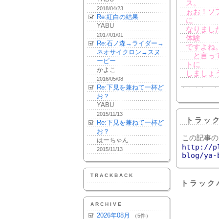
ス。
2018/04/23
ぉお！ソ
Re:紅白の結果
に
YABU
なりまし
2017/01/01
体験
Re:石ノ森→ライダー→
ですよね
ネオサイクロン→スヌ
と言って
ーピー
トに
かよこ
しましょ
2016/05/08
Re:下見を兼ねて一杯ど
お？
YABU
2015/11/13
トラッ
Re:下見を兼ねて一杯ど
お？
この記事の
はーちゃん
http://p
2015/11/13
blog/ya-
TRACKBACK
トラック
ARCHIVE
2026年08月
（5件）