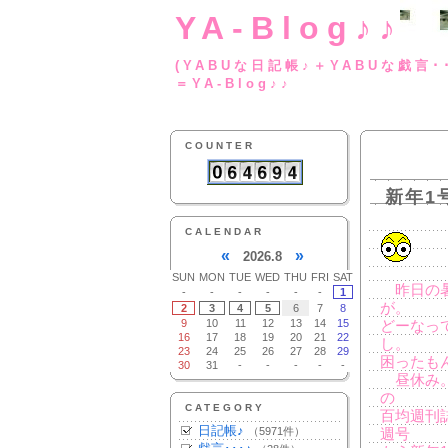
YA-Blog♪♪
(YABUな日記帳♪＋
＝YA-Blog♪♪
COUNTER
新年1
CALENDAR
«
»
2026.8
SUN
MON
TUE
WED
THU
FRI
SAT
昨日の暑
-
-
-
-
-
-
1
が。
2
3
4
5
6
7
8
9
10
11
12
13
14
15
どーなっ
16
17
18
19
20
21
22
し。
23
24
25
26
27
28
29
困ったも
30
31
-
-
-
-
-
昼休み。
の
CATEGORY
百均週刊
日記帳♪
（5971件）
週号