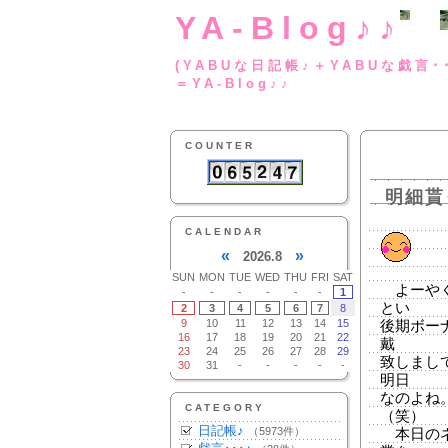
YA-Blog♪♪
(YABUな日記帳♪＋
＝YA-Blog♪♪
COUNTER
明細貰
CALENDAR
«
»
2026.8
SUN
MON
TUE
WED
THU
FRI
SAT
よーやく
-
-
-
-
-
-
1
とい
2
3
4
5
6
7
8
9
10
11
12
13
14
15
後期ボー
16
17
18
19
20
21
22
戴
23
24
25
26
27
28
29
致しまし
30
31
-
-
-
-
-
明日
なのよね
CATEGORY
（笑）
日記帳♪
（5973件）
本日のネ