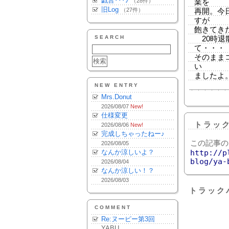
戯言･･･♪
（28件）
業を
旧Log
（27件）
再開。今
すが
飽きてき
SEARCH
20時退
て・・・
そのまま
い
ましたよ。
NEW ENTRY
Mrs.Donut
2026/08/07
New!
仕様変更
トラッ
2026/08/06
New!
完成しちゃったねー♪
この記事の
2026/08/05
なんか涼しいよ？
http://p
blog/ya-
2026/08/04
なんか涼しい！？
2026/08/03
トラック
COMMENT
Re:ヌーピー第3回
YABU