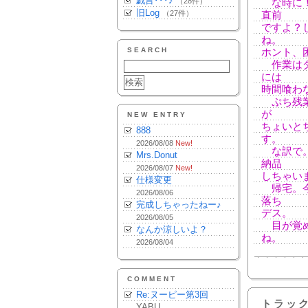
戯言･･･♪
（28件）
な時に！
旧Log
（27件）
直前
ですよ？
ね。
SEARCH
ホント、
作業はダ
には
時間喰わ
ぷち残業
が
NEW ENTRY
ちょいと
888
す。
2026/08/08
New!
な訳で。
Mrs.Donut
納品
2026/08/07
New!
しちゃい
仕様変更
帰宅。今
2026/08/06
落ち
完成しちゃったねー♪
デス。
2026/08/05
目が覚め
なんか涼しいよ？
ね。
2026/08/04
COMMENT
Re:ヌーピー第3回
トラッ
YABU