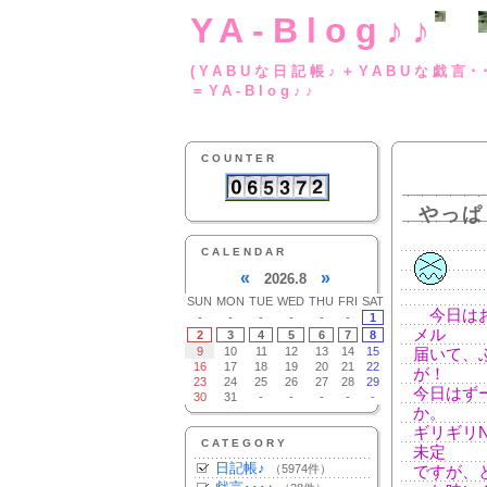
YA-Blog♪♪
(YABUな日記帳♪＋
＝YA-Blog♪♪
COUNTER
やっぱ
CALENDAR
«
»
2026.8
SUN
MON
TUE
WED
THU
FRI
SAT
今日はお
-
-
-
-
-
-
1
メル
2
3
4
5
6
7
8
9
10
11
12
13
14
15
届いて、
16
17
18
19
20
21
22
が！
23
24
25
26
27
28
29
今日はず
30
31
-
-
-
-
-
か。
ギリギリ
CATEGORY
未定
日記帳♪
（5974件）
ですが、