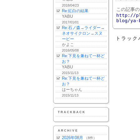
2018/04/23
この記事の
Re:紅白の結果
http://p
YABU
blog/ya-
2017/01/01
Re:石ノ森→ライダー→
ネオサイクロン→スヌ
トラック
ーピー
かよこ
2016/05/08
Re:下見を兼ねて一杯ど
お？
YABU
2015/11/13
Re:下見を兼ねて一杯ど
お？
はーちゃん
2015/11/13
TRACKBACK
ARCHIVE
2026年08月
（8件）