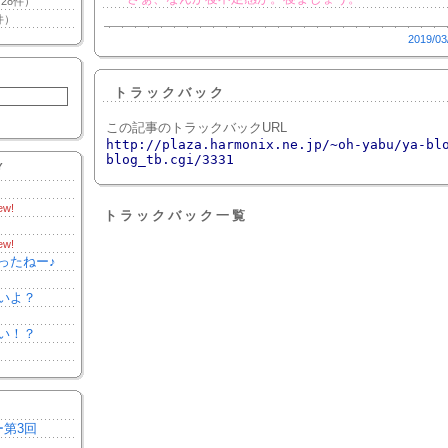
28件）
件）
2019/03
トラックバック
この記事のトラックバックURL
http://plaza.harmonix.ne.jp/~oh-yabu/ya-bl
blog_tb.cgi/3331
Y
ew!
トラックバック一覧
ew!
ったねー♪
いよ？
い！？
ー第3回