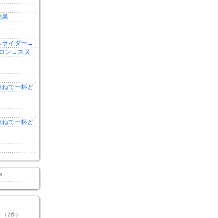
結果
森→ライダー→
ロン→スヌ
を兼ねて一杯ど
を兼ねて一杯ど
K
（7件）