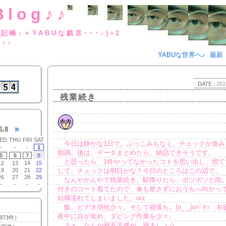
Blog♪♪
BUな日記帳♪＋YABUな戯言･･･
g♪♪
YABUな世界へ♪
最新
DATE :
201
残業続き
»
6.8
ED
THU
FRI
SAT
今日は静かな1日で。ぶっこみもなく、チェックが進み
-
-
-
1
順調。後は、データまとめたら、納品できそうです。
5
6
7
8
と思ったら、1件やってなかったコトを思い出し、慌て
12
13
14
15
19
20
21
22
して、チェックは明日かな？今日のところはこの辺で。
26
27
28
29
なんやかんやで残業続き。駅降りたら、ポツポツと雨
-
-
-
-
付きのコート着てたので、傘も差さずにおうちへ向かっ
結構濡れてしまいました。orz
飯。ビデオ消化少々。そして寝落ち。(o_ _)oﾊﾞﾀｯ お
夜中に目が覚め、ダビング作業を少々。
973件）
さぁ、なんか寝不足感が。寝ましょう。