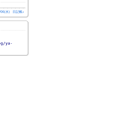
/06(水)
日記帳♪
og/ya-