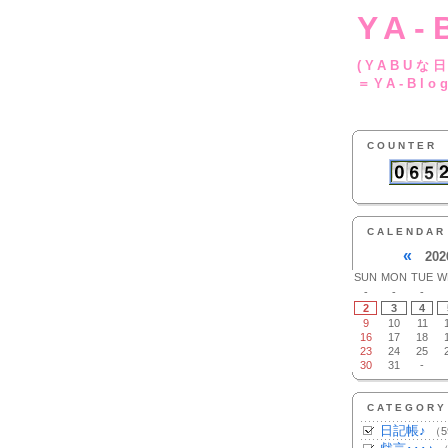
YA-
(YA
＝YA-Blo
COUNTER
CALENDAR
«
202
SUN
MON
TUE
W
-
-
-
2
3
4
9
10
11
16
17
18
23
24
25
30
31
-
CATEGORY
日記帳♪
（5