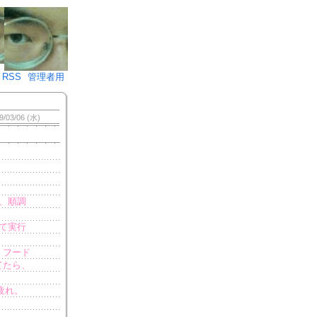
♪)÷2
RSS
管理者用
9/03/06 (水)
、順調
て実行
。フード
てたら、
疲れ。