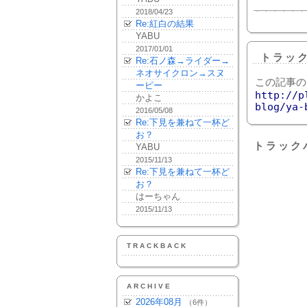
2018/04/23
Re:紅白の結果
YABU
2017/01/01
トラッ
Re:石ノ森→ライダー→
ネオサイクロン→スヌ
この記事の
ーピー
http://p
かよこ
blog/ya-
2016/05/08
Re:下見を兼ねて一杯ど
お？
トラック
YABU
2015/11/13
Re:下見を兼ねて一杯ど
お？
はーちゃん
2015/11/13
TRACKBACK
ARCHIVE
2026年08月
（6件）