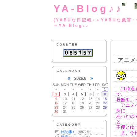
YA-Blog♪♪
(YABUな日記帳♪＋
＝YA-Blog♪♪
COUNTER
アニメ
CALENDAR
«
»
2026.8
SUN
MON
TUE
WED
THU
FRI
SAT
11時過
-
-
-
-
-
-
1
で、
2
3
4
5
6
7
8
9
10
11
12
13
14
15
昼飯を。
16
17
18
19
20
21
22
アニメイ
23
24
25
26
27
28
29
所に
30
31
-
-
-
-
-
あったの
と
CATEGORY
不便とゆ
日記帳♪
（5972件）
ま、今日