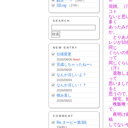
戯言･･･♪
（28件）
ー
旧Log
（27件）
混雑。（
コト
ないと思
SEARCH
多く
あったみ
か。
とりあえ
レジが1
同じ
NEW ENTRY
ぐらいの
仕様変更
って
2026/08/06
New!
同じぐら
完成しちゃったねー♪
（汗）
2026/08/05
退散しま
なんか涼しいよ？
って
2026/08/04
思いまし
なんか涼しい！？
ると
2026/08/03
思うので
積み直し
帰宅。後
2026/08/02
晩飯喰っ
で。
夜明け前
COMMENT
稿
Re:ヌーピー第3回
してない
YABU