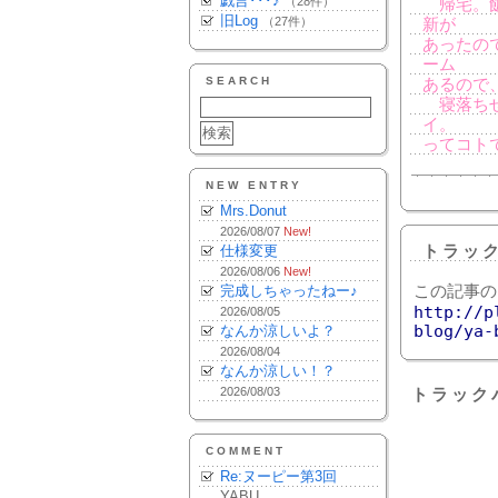
戯言･･･♪
（28件）
帰宅。飯
旧Log
（27件）
新が
あったの
ーム
SEARCH
あるので
寝落ちせ
イ。
ってコト
NEW ENTRY
Mrs.Donut
2026/08/07
New!
仕様変更
トラッ
2026/08/06
New!
完成しちゃったねー♪
この記事の
http://p
2026/08/05
blog/ya-
なんか涼しいよ？
2026/08/04
なんか涼しい！？
2026/08/03
トラック
COMMENT
Re:ヌーピー第3回
YABU