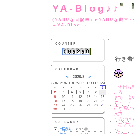
YA-Blog♪♪
(YABUな日記帳♪＋
＝YA-Blog♪♪
COUNTER
行き着
CALENDAR
«
»
2026.8
SUN
MON
TUE
WED
THU
FRI
SAT
今日も懸
-
-
-
-
-
-
1
ころ
2
3
4
5
6
7
8
9
10
11
12
13
14
15
まで、進
16
17
18
19
20
21
22
て・・・
23
24
25
26
27
28
29
行き着い
30
31
-
-
-
-
-
入力
するだけ
CATEGORY
な訳で。
日記帳♪
（5973件）
べ。