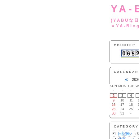
YA-
(YA
＝YA-Blo
COUNTER
CALENDAR
«
202
SUN
MON
TUE
W
-
-
-
2
3
4
9
10
11
16
17
18
23
24
25
30
31
-
CATEGORY
日記帳♪
（5