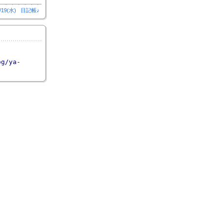
/19(水)
日記帳♪
og/ya-