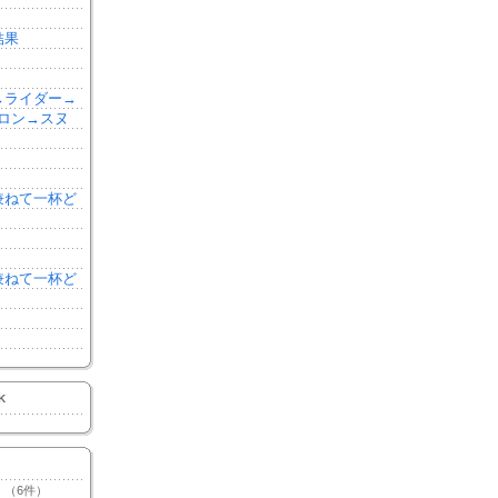
結果
森→ライダー→
ロン→スヌ
を兼ねて一杯ど
を兼ねて一杯ど
K
（6件）