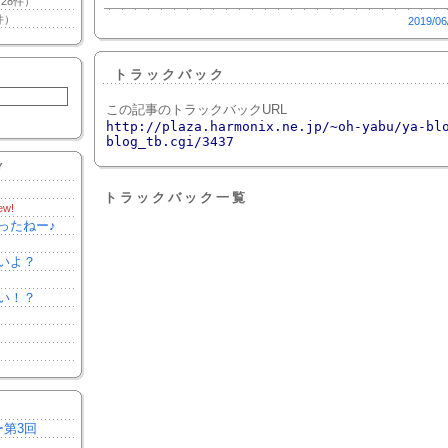
28件）
件）
2019/06
トラックバック
この記事のトラックバックURL
http://plaza.harmonix.ne.jp/~oh-yabu/ya-bl
blog_tb.cgi/3437
Y
トラックバック一覧
ew!
ったねー♪
いよ？
い！？
ー第3回