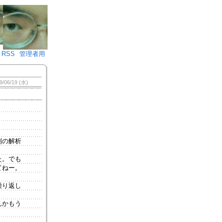
♪)÷2
RSS
管理者用
9/06/19 (水)
別の解析
た。でも
てねー。
繰り返し
んかもう