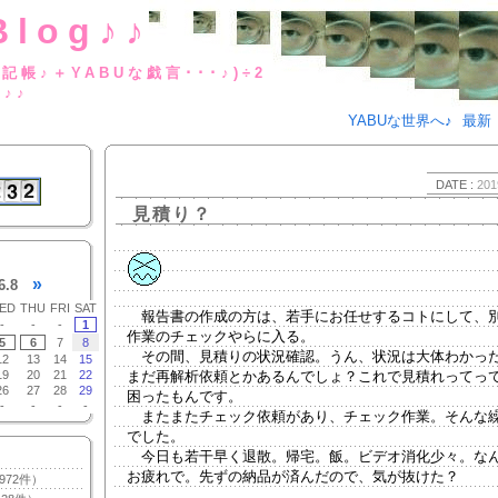
Blog♪♪
BUな日記帳♪＋YABUな戯言･･･
g♪♪
YABUな世界へ♪
最新
DATE :
201
見積り？
»
6.8
ED
THU
FRI
SAT
報告書の作成の方は、若手にお任せするコトにして、
-
-
-
1
作業のチェックやらに入る。
5
6
7
8
その間、見積りの状況確認。うん、状況は大体わかっ
12
13
14
15
19
20
21
22
まだ再解析依頼とかあるんでしょ？これで見積れってっ
26
27
28
29
困ったもんです。
-
-
-
-
またまたチェック依頼があり、チェック作業。そんな
でした。
今日も若干早く退散。帰宅。飯。ビデオ消化少々。な
お疲れで。先ずの納品が済んだので、気が抜けた？
972件）