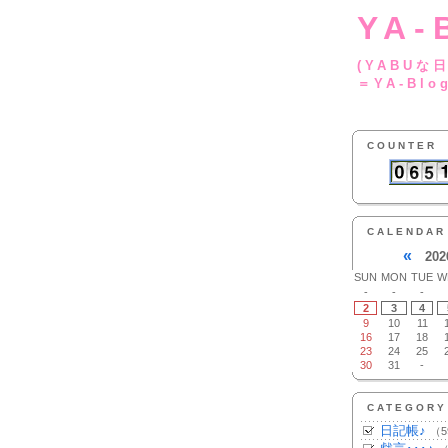
YA-
(YA
＝YA-Blo
COUNTER
CALENDAR
«
202
SUN
MON
TUE
W
-
-
-
2
3
4
9
10
11
16
17
18
23
24
25
30
31
-
CATEGORY
日記帳♪
（5