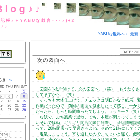
Blog♪♪
BUな日記帳♪＋YABUな戯言･･･
g♪♪
YABUな世界へ♪
最新
DATE :
201
次の図面へ
»
6.8
ED
THU
FRI
SAT
図面を1枚片付けて、次の図面へ。（笑） もうたくさ
-
-
-
1
してますから。（笑）
5
6
7
8
そっちも大体仕上げて、チェックは明日かな？結局、
12
13
14
15
19
20
21
22
作業だったので、前回の図面を修正したって感じ。一か
26
27
28
29
だったら、もっと時間喰ったでしょう。ラッキー？（笑
-
-
-
-
な訳で。ぷち残業で退散。でも、本屋が閉まってしま
いそいで移動。ギリギリ閉店間際に到着し、番組情報誌
って、20時閉店って早過ぎるよね。せめて21時にしてく
退散しましょう。寄り道したので、ちょいと遅く。飯
972件）
ビデオ消化少々したら・・・ガッツリ朝まで。ヤバ。（