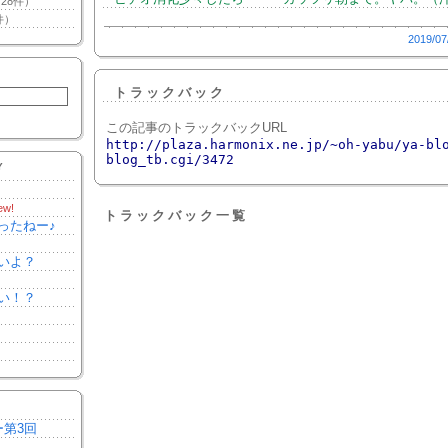
28件）
件）
2019/07
トラックバック
この記事のトラックバックURL
http://plaza.harmonix.ne.jp/~oh-yabu/ya-bl
blog_tb.cgi/3472
Y
ew!
トラックバック一覧
ったねー♪
いよ？
い！？
ー第3回