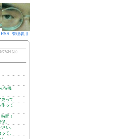
♪)÷2
RSS
管理者用
9/07/24 (水)
ん待機
変更って
ら作って
）
う時間！
確保。
ださい。
喰って、
汗）