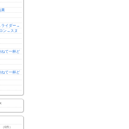
結果
森→ライダー→
ロン→スヌ
を兼ねて一杯ど
を兼ねて一杯ど
K
（6件）