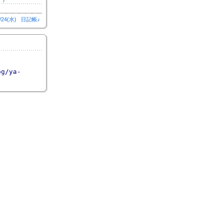
/24(水)
日記帳♪
og/ya-