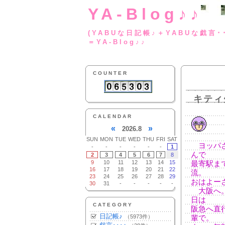
YA-Blog♪♪
(YABUな日記帳♪＋
＝YA-Blog♪♪
COUNTER
キティ
CALENDAR
«
»
2026.8
SUN
MON
TUE
WED
THU
FRI
SAT
ヨッパさ
-
-
-
-
-
-
1
んで
2
3
4
5
6
7
8
9
10
11
12
13
14
15
最寄駅ま
16
17
18
19
20
21
22
流。
23
24
25
26
27
28
29
おはよー
30
31
-
-
-
-
-
大阪へ。
日は
CATEGORY
阪急へ直
日記帳♪
（5973件）
輩で。