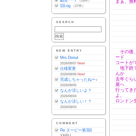
戯言･･･♪
（28件）
まぁ、無
旧Log
（27件）
SEARCH
NEW ENTRY
その後、
ード
Mrs.Donut
コートが
2026/08/07
New!
地下鉄で
仕様変更
んか
2026/08/06
New!
去年ぐら
完成しちゃったねー♪
展へ
2026/08/05
行ってき
なんか涼しいよ？
よ。
2026/08/04
ロンドン
なんか涼しい！？
2026/08/03
COMMENT
Re:ヌーピー第3回
YABU