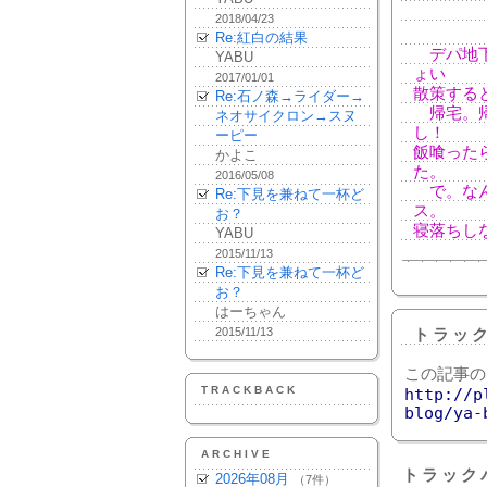
2018/04/23
Re:紅白の結果
デパ地下
YABU
ょい
2017/01/01
散策する
Re:石ノ森→ライダー→
帰宅。帰
ネオサイクロン→スヌ
し！
ーピー
飯喰った
かよこ
た。
2016/05/08
で。なん
Re:下見を兼ねて一杯ど
ス。
お？
寝落ちし
YABU
2015/11/13
Re:下見を兼ねて一杯ど
お？
はーちゃん
2015/11/13
トラッ
この記事の
TRACKBACK
http://p
blog/ya-
ARCHIVE
トラック
2026年08月
（7件）