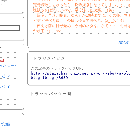
28件）
定時退散しちゃったら、晩飯抜きになってしまいます。
件）
晩飯抜きは悲しいので、早く帰った次第。（笑）
帰宅。早速、晩飯。なんとか19時までに。その後、マ
ビデオ消化を続け、今日も今日で寝落ち。(o_ _)oﾊﾞﾀｯ
夜明け前に目が覚め、今日のネタを。さて・・・明日
ヤボ用です。orz
2020/01
Y
トラックバック
ew!
ったねー♪
この記事のトラックバックURL
http://plaza.harmonix.ne.jp/~oh-yabu/ya-bl
いよ？
blog_tb.cgi/3639
い！？
トラックバック一覧
ー第3回