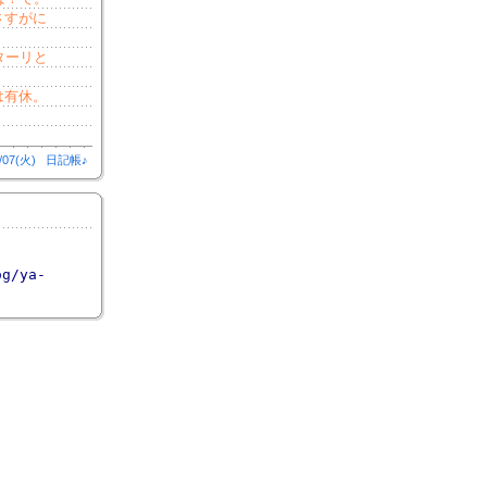
さすがに
ターリと
は有休。
/07(火)
日記帳♪
og/ya-