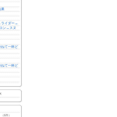
結果
森→ライダー→
ロン→スヌ
を兼ねて一杯ど
を兼ねて一杯ど
K
（6件）