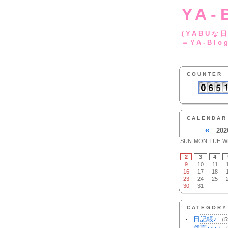
YA-
(YA
＝YA-Blo
COUNTER
CALENDAR
«
202
SUN
MON
TUE
W
-
-
-
2
3
4
9
10
11
16
17
18
23
24
25
30
31
-
CATEGORY
日記帳♪
（5