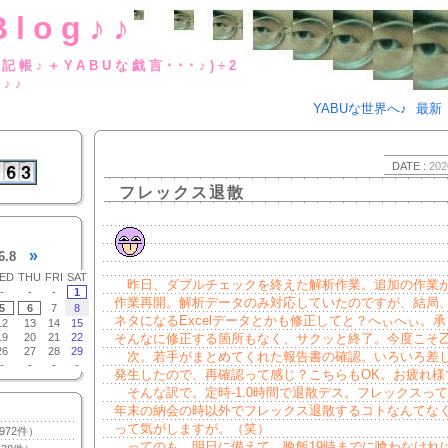
Blog♪♪
BUな日記帳♪＋YABUな戯言･･･
g♪♪
YABUな世界へ♪
最新
DATE :
202
フレックス退散
»
6.8
ED
THU
FRI
SAT
昨日、ダブルチェックを終えた解析作業。追加の作業
-
-
-
1
作業再開。解析データのみ対応していたのですが、結局
5
6
7
8
ネタになるExcelデータとかも修正してと？へぃへぃ。
12
13
14
15
19
20
21
22
そんなに修正する箇所もなく、サクッと終了。今度こそ
26
27
28
29
次。若手がまとめてくれた報告書の確認。いろいろ差
-
-
-
-
発生したので、再確認って感じ？こちらもOK。お疲れ様
そんな訳で。定時-1.0時間で退散デス。フレックスっ
年末の納会の時以外でフレックス退散するコトなんてな
って気がしますが。（笑）
972件）
ってのも、明日に備えて、晩飯19時までに喰わなけれ