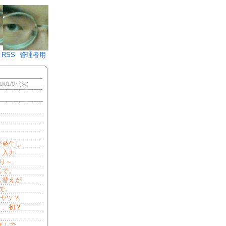
♪)÷2
RSS
管理者用
0/01/07 (火)
が発生し
、入力
承り～。
乙で。
し替えが
で。
てヤツ？
く、初？
ば！で。