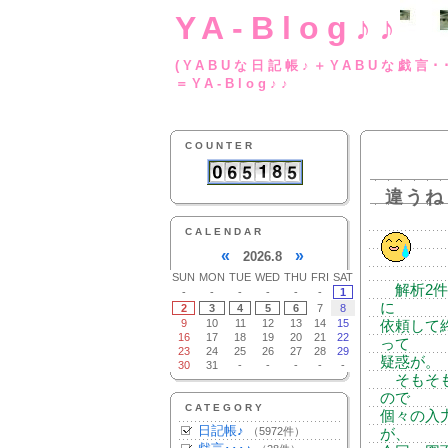
YA-Blog♪♪
(YABUな日記帳♪＋
＝YA-Blog♪♪
COUNTER
違うね
CALENDAR
«
»
2026.8
SUN
MON
TUE
WED
THU
FRI
SAT
解析2件
-
-
-
-
-
-
1
に
2
3
4
5
6
7
8
9
10
11
12
13
14
15
依頼して
16
17
18
19
20
21
22
って
23
24
25
26
27
28
29
疑惑が。
30
31
-
-
-
-
-
そもそも
ので
CATEGORY
個々の入
日記帳♪
（5972件）
が、