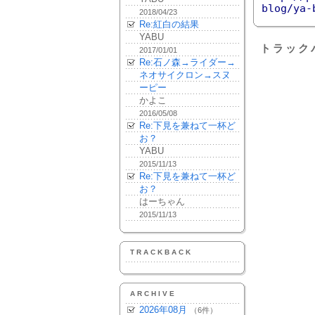
blog/ya-
2018/04/23
Re:紅白の結果
YABU
トラック
2017/01/01
Re:石ノ森→ライダー→
ネオサイクロン→スヌ
ーピー
かよこ
2016/05/08
Re:下見を兼ねて一杯ど
お？
YABU
2015/11/13
Re:下見を兼ねて一杯ど
お？
はーちゃん
2015/11/13
TRACKBACK
ARCHIVE
2026年08月
（6件）