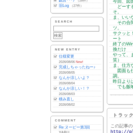
戯言･･･♪
（28件）
今回、図
旧Log
（27件）
どーする
そ。
ま、いい
SEARCH
その合間
ツ。
サクッと
ート
終了のWi
換だけ
NEW ENTRY
やって、
仕様変更
笑）
2026/08/06
New!
ま、仕方
完成しちゃったねー♪
図面も仕
2026/08/05
調。
なんか涼しいよ？
昨日より
2026/08/04
でも飯喰っ
なんか涼しい！？
2026/08/03
積み直し
2026/08/02
トラッ
COMMENT
この記事の
Re:ヌーピー第3回
http://p
YABU