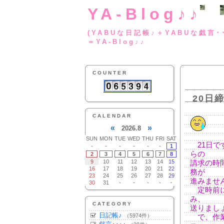
YA-Blog♪♪
(YABUな日記帳♪＋
＝YA-Blog♪♪
COUNTER
20日
CALENDAR
«
»
2026.8
SUN
MON
TUE
WED
THU
FRI
SAT
21日で
-
-
-
-
-
-
1
らの
2
3
4
5
6
7
8
9
10
11
12
13
14
15
請求の時
16
17
18
19
20
21
22
務が
23
24
25
26
27
28
29
進みませ
30
31
-
-
-
-
-
定時前に
み、
CATEGORY
送りまし
日記帳♪
（5974件）
で、作業