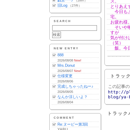
戯言･･･♪
（28件）
ス。
旧Log
（27件）
とりあえ
今日もぷ
宅。
SEARCH
お疲れ様
そいや喉
すが
気が付け
（笑）
飯。今日
NEW ENTRY
888
2026/08/08
New!
Mrs.Donut
2026/08/07
New!
仕様変更
トラッ
2026/08/06
完成しちゃったねー♪
この記事の
http://p
2026/08/05
blog/ya-
なんか涼しいよ？
2026/08/04
トラック
COMMENT
Re:ヌーピー第3回
YABU