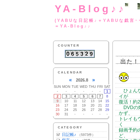
YA-Blog♪♪
(YABUな日記帳♪＋
＝YA-Blog♪♪
COUNTER
出た！
CALENDAR
«
»
2026.8
SUN
MON
TUE
WED
THU
FRI
SAT
ひょんな
-
-
-
-
-
-
1
イが
2
3
4
5
6
7
8
9
10
11
12
13
14
15
復活！約
16
17
18
19
20
21
22
DVDの
23
24
25
26
27
28
29
かず、
30
31
-
-
-
-
-
トレイも
く
CATEGORY
録画予約
日記帳♪
（5973件）
ど、