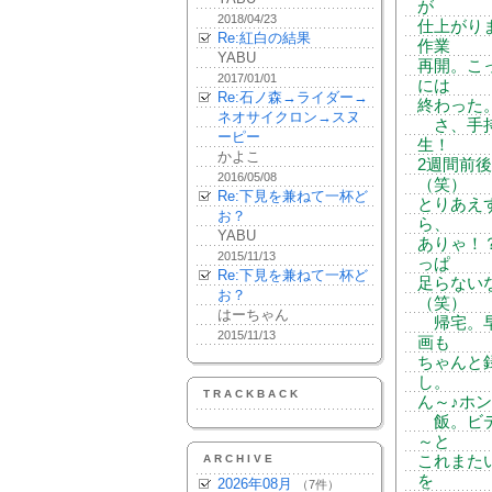
が
2018/04/23
仕上がり
Re:紅白の結果
作業
YABU
再開。こ
2017/01/01
には
Re:石ノ森→ライダー→
終わった
ネオサイクロン→スヌ
さ、手持
ーピー
生！
かよこ
2週間前
2016/05/08
（笑）
Re:下見を兼ねて一杯ど
とりあえ
お？
ら、
YABU
ありゃ！
2015/11/13
っぱ
Re:下見を兼ねて一杯ど
足らない
お？
（笑）
はーちゃん
帰宅。早
2015/11/13
画も
ちゃんと
し。
TRACKBACK
ん～♪ホ
飯。ビデ
～と
ARCHIVE
これまた
を
2026年08月
（7件）