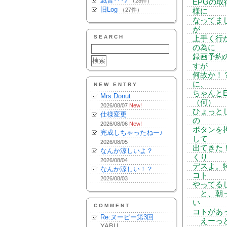
戯言･･･♪
（28件）
EPGの
旧Log
（27件）
様に
なってま
が
SEARCH
上手く行
の為に
録画予約
すが
何故か！
に、
NEW ENTRY
ちゃんと
Mrs.Donut
（何）
2026/08/07
New!
ひょっと
仕様変更
の
2026/08/06
New!
ボタンを
完成しちゃったねー♪
して
2026/08/05
出てきた
なんか涼しいよ？
くり
2026/08/04
デスよ。
なんか涼しい！？
コト
2026/08/03
やってる
と、朝っ
い
COMMENT
コトがあ
Re:ヌーピー第3回
えーっと
YABU