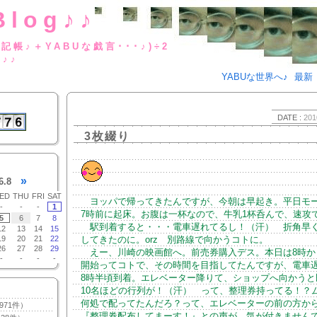
Blog♪♪
BUな日記帳♪＋YABUな戯言･･･
g♪♪
YABUな世界へ♪
最新
DATE :
201
3枚綴り
»
6.8
ED
THU
FRI
SAT
ヨッパで帰ってきたんですが、今朝は早起き。平日モ
-
-
-
1
7時前に起床。お腹は一杯なので、牛乳1杯呑んで、速攻
5
6
7
8
駅到着すると・・・電車遅れてるし！（汗） 折角早
12
13
14
15
19
20
21
22
してきたのに。orz 別路線で向かうコトに。
26
27
28
29
えー、川崎の映画館へ。前売券購入デス。本日は8時か
-
-
-
-
開始ってコトで、その時間を目指してたんですが、電車
8時半頃到着。エレベーター降りて、ショップへ向かうと
10名ほどの行列が！（汗） って、整理券持ってる！？
何処で配ってたんだろ？って、エレベーターの前の方か
971件）
『整理券配布してまーす！』との声が。気が付きません