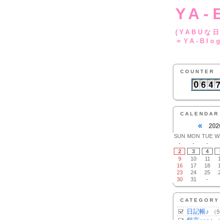
YA-
(YA
＝YA-Blo
COUNTER
CALENDAR
«
202
SUN
MON
TUE
W
-
-
-
2
3
4
9
10
11
16
17
18
23
24
25
30
31
-
CATEGORY
日記帳♪
（5