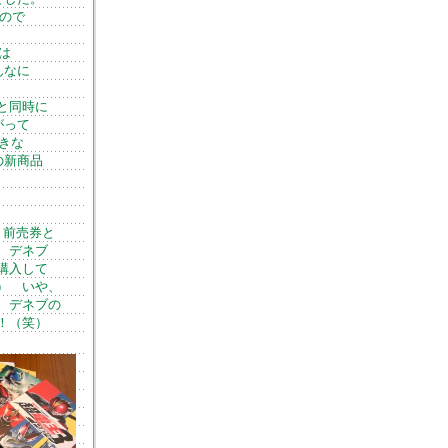
たので
は
んなに
と同時に
がって
きな
の新商品
り前売券と
 デネブ
購入して
） いや、
、デネブの
！（笑）