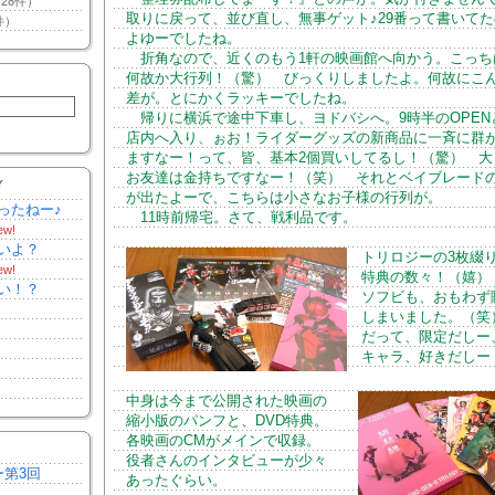
28件）
取りに戻って、並び直し、無事ゲット♪29番って書いて
件）
よゆーでしたね。
折角なので、近くのもう1軒の映画館へ向かう。こっち
何故か大行列！（驚） びっくりしましたよ。何故にこ
差が。とにかくラッキーでしたね。
帰りに横浜で途中下車し、ヨドバシへ。9時半のOPEN
店内へ入り、ぉお！ライダーグッズの新商品に一斉に群
ますなー！って、皆、基本2個買いしてるし！（驚） 大
お友達は金持ちですなー！（笑） それとベイブレード
Y
が出たよーで、こちらは小さなお子様の行列が。
ったねー♪
11時前帰宅。さて、戦利品です。
ew!
いよ？
トリロジーの3枚綴
ew!
特典の数々！（嬉）
い！？
ソフビも、おもわず
しまいました。（笑
だって、限定だしー
キャラ、好きだしー
中身は今まで公開された映画の
縮小版のパンフと、DVD特典。
各映画のCMがメインで収録。
役者さんのインタビューが少々
ー第3回
あったぐらい。