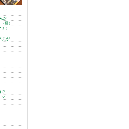
んか
！（爆）
変形！
の足が
前で
ョン