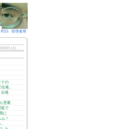
♪)÷2
RSS
管理者用
0/04/24 (土)
ードの
で出発。
く出発
ら営業
遅延で
既に
ムム！
ら、
でした。