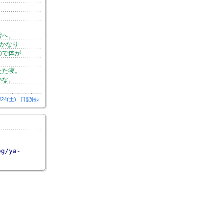
習へ。
ばかなり
ので体が
たた寝。
いな。
/24(土)
日記帳♪
og/ya-