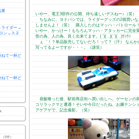
結果
いやー、電王3部作の公開、待ち遠しいデスねー♪（笑）
ちなみに、ヨドバシでは、ライダーグッズの2個買いな
しませんよ！（笑） 購入したのはマッハ・パトロール
森→ライダー→
いやー、かっけー！もちろんマッハ・アタッカーに完全
ロン→スヌ
世の為、人の為、良く出来てます。( ¨)( ..)( ¨)( ..)ｳﾝｳﾝ
ぇ゛！？単品販売してないだろ！って？（汗） なんか
写ってるよーですが・・・。（謎笑）
を兼ねて一杯ど
を兼ねて一杯ど
昼飯喰った後、駅前商店街へ買い出しへ。ゲーセンの
コリラックマと遭遇！そいや今日だったね。お嬢テンシ
アゲアゲで、記念撮影。（笑）
K
（5件）