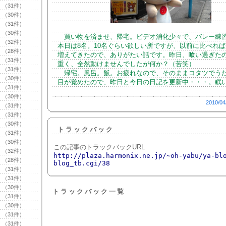
（31件）
（30件）
（31件）
（30件）
買い物を済ませ、帰宅。ビデオ消化少々で、バレー練
（32件）
本日は8名。10名ぐらい欲しい所ですが、以前に比べれ
（28件）
増えてきたので、ありがたい話です。昨日、喰い過ぎた
（31件）
重く、全然動けませんでしたが何か？（苦笑）
（31件）
帰宅。風呂。飯。お疲れなので、そのままコタツでう
（30件）
目が覚めたので、昨日と今日の日記を更新中・・・。眠
（31件）
（30件）
2010/04
（31件）
（31件）
（30件）
トラックバック
（31件）
（30件）
この記事のトラックバックURL
（32件）
http://plaza.harmonix.ne.jp/~oh-yabu/ya-bl
（28件）
blog_tb.cgi/38
（31件）
（31件）
（30件）
トラックバック一覧
（31件）
（30件）
（31件）
（31件）