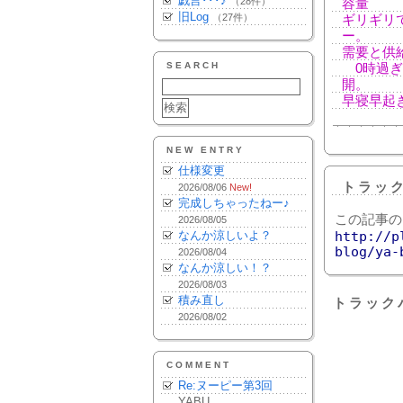
戯言･･･♪
（28件）
容量
旧Log
（27件）
ギリギリ
ー。
需要と供
SEARCH
0時過ぎ
開。
早寝早起
NEW ENTRY
仕様変更
トラッ
2026/08/06
New!
完成しちゃったねー♪
この記事の
2026/08/05
なんか涼しいよ？
http://p
blog/ya-
2026/08/04
なんか涼しい！？
2026/08/03
積み直し
トラック
2026/08/02
COMMENT
Re:ヌーピー第3回
YABU