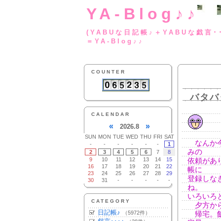
YA-Blog♪♪
(YABUな日記帳♪＋
＝YA-Blog♪♪
COUNTER
バタバ
CALENDAR
«
»
2026.8
SUN
MON
TUE
WED
THU
FRI
SAT
なんか今
-
-
-
-
-
-
1
みの
2
3
4
5
6
7
8
9
10
11
12
13
14
15
依頼があ
16
17
18
19
20
21
22
帳に
23
24
25
26
27
28
29
登録しな
30
31
-
-
-
-
-
ね。
いろいろと
CATEGORY
夕方から
日記帳♪
（5972件）
帰宅。飯