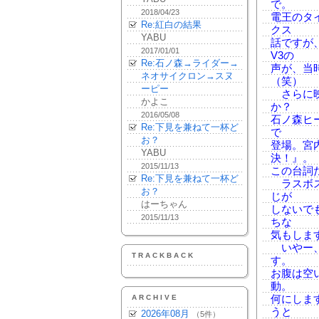
で。
2018/04/23
電王のタ
Re:紅白の結果
クス
YABU
話ですが
2017/01/01
V3の
Re:石ノ森→ライダー→
声が、当
ネオサイクロン→スヌ
（笑）
ーピー
さらに映
かよこ
か？
2016/05/08
石ノ森ヒ
Re:下見を兼ねて一杯ど
で
お？
登場。宮
YABU
決！』。
2015/11/13
この台詞
Re:下見を兼ねて一杯ど
ラスボス
お？
じが
はーちゃん
しないで
2015/11/13
ちな
気もしま
いやー、
TRACKBACK
す。
お腹は空
動。
ARCHIVE
何にしま
うと
2026年08月
（5件）