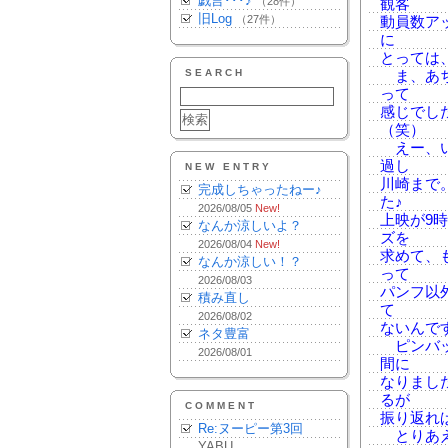
戯言･･･♪
（28件）
観客
旧Log
（27件）
動員数ア
に
とっては
SEARCH
ま、あち
って
感じでし
（笑）
えー、い
過し
NEW ENTRY
川崎まで
完成しちゃったねー♪
た♪
2026/08/05
New!
上映が9
なんか涼しいよ？
ズを
2026/08/04
New!
求めて、
なんか涼しい！？
って
2026/08/03
パンフ以
積み直し
て
2026/08/02
ないんで
ネタ豊富
ピンバッ
2026/08/01
間に
なりまし
るが
COMMENT
振り返れ
Re:ヌーピー第3回
とりあえ
YABU