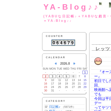
YA-Blog♪♪
(YABUな日記帳♪＋
＝YA-Blog♪♪
COUNTER
レッツ
CALENDAR
«
»
2026.8
SUN
MON
TUE
WED
THU
FRI
SAT
『オーズ
-
-
-
-
-
-
1
ー』
2
3
4
5
6
7
8
9
10
11
12
13
14
15
初日でし
16
17
18
19
20
21
22
回、
23
24
25
26
27
28
29
映画館へ
30
31
-
-
-
-
-
でも
今回は平
CATEGORY
デー
日記帳♪
（5971件）
ってヤツ