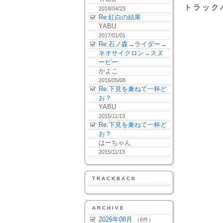
トラック
2018/04/23
Re:紅白の結果
YABU
2017/01/01
Re:石ノ森→ライダー→
ネオサイクロン→スヌ
ーピー
かよこ
2016/05/08
Re:下見を兼ねて一杯ど
お？
YABU
2015/11/13
Re:下見を兼ねて一杯ど
お？
はーちゃん
2015/11/13
TRACKBACK
ARCHIVE
2026年08月
（6件）