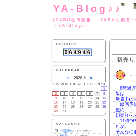
YA-Blog♪♪
(YABUな日記帳♪＋
＝YA-Blog♪♪
COUNTER
初売り
CALENDAR
«
»
2026.8
SUN
MON
TUE
WED
THU
FRI
SAT
8時過ぎ
-
-
-
-
-
-
1
飯は
2
3
4
5
6
7
8
9
10
11
12
13
14
15
帰省中は
16
17
18
19
20
21
22
録画予約
23
24
25
26
27
28
29
屋の
30
31
-
-
-
-
-
初売りへ
11時OP
CATEGORY
たが、
日記帳♪
（5972件）
そんなに