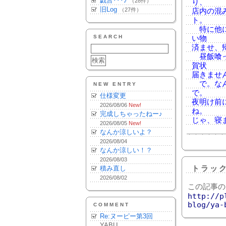
戯言･･･♪
（28件）
り、
旧Log
（27件）
店内の混
ト。
特に他に
SEARCH
い物
済ませ、
昼飯喰っ
賀状
届きませ
で。なん
NEW ENTRY
で。
仕様変更
夜明け前
2026/08/06
New!
ね。
完成しちゃったねー♪
じゃ、寝
2026/08/05
New!
なんか涼しいよ？
2026/08/04
なんか涼しい！？
2026/08/03
積み直し
トラッ
2026/08/02
この記事の
http://p
blog/ya-
COMMENT
Re:ヌーピー第3回
YABU