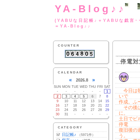
YA-Blog♪♪
(YABUな日記帳♪＋
＝YA-Blog♪♪
COUNTER
停電対
CALENDAR
«
»
2026.8
SUN
MON
TUE
WED
THU
FRI
SAT
今日は朝
-
-
-
-
-
-
1
いで
2
3
4
5
6
7
8
9
10
11
12
13
14
15
作成。ふ
16
17
18
19
20
21
22
その後は
23
24
25
26
27
28
29
に。
30
31
-
-
-
-
-
土日でビ
停電
CATEGORY
復旧後の
日記帳♪
（5971件）
う。