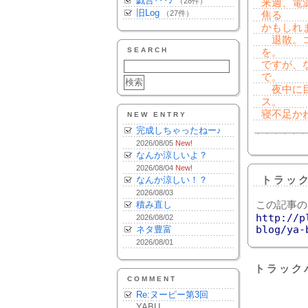
戯言･･･♪
（28件）
来週、電
旧Log
（27件）
焦る
かもしれ
退散。コ
SEARCH
を。
ですが、
で。
夜中に目
ス。
寝不足か
NEW ENTRY
完成しちゃったねー♪
2026/08/05
New!
なんか涼しいよ？
2026/08/04
New!
なんか涼しい！？
トラッ
2026/08/03
積み直し
この記事の
http://p
2026/08/02
blog/ya-
ネタ豊富
2026/08/01
トラック
COMMENT
Re:ヌーピー第3回
YABU