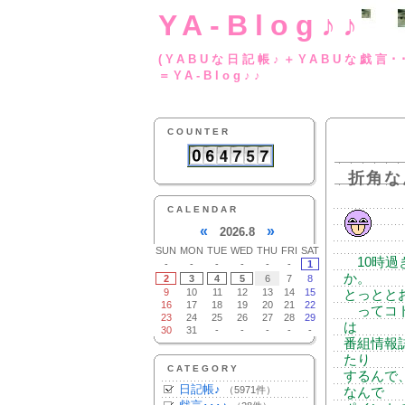
YA-Blog♪♪
(YABUな日記帳♪＋
＝YA-Blog♪♪
COUNTER
折角な
CALENDAR
«
»
2026.8
SUN
MON
TUE
WED
THU
FRI
SAT
10時過
-
-
-
-
-
-
1
か。
2
3
4
5
6
7
8
9
10
11
12
13
14
15
とっとと
16
17
18
19
20
21
22
ってコト
23
24
25
26
27
28
29
は
30
31
-
-
-
-
-
番組情報
たり
CATEGORY
するんで
日記帳♪
（5971件）
なんで