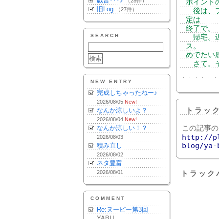
戯言･･･♪
（28件）
ポイント
旧Log
（27件）
後は、フ
定は
終了で。
SEARCH
帰宅。遅
ス。
めでたい
さて。そ
NEW ENTRY
完成しちゃったねー♪
2026/08/05
New!
なんか涼しいよ？
トラッ
2026/08/04
New!
なんか涼しい！？
この記事の
http://p
2026/08/03
blog/ya-
積み直し
2026/08/02
ネタ豊富
2026/08/01
トラック
COMMENT
Re:ヌーピー第3回
YABU