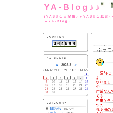
YA-Blog♪♪
(YABUな日記帳♪＋
＝YA-Blog♪♪
COUNTER
ぶっこ
CALENDAR
«
»
2026.8
SUN
MON
TUE
WED
THU
FRI
SAT
昼前に一
-
-
-
-
-
-
1
よ、
2
3
4
5
6
7
8
9
10
11
12
13
14
15
やりまし
16
17
18
19
20
21
22
の
23
24
25
26
27
28
29
作業なん
30
31
-
-
-
-
-
てる
理由？そ
CATEGORY
ツの
日記帳♪
（5972件）
説明用の