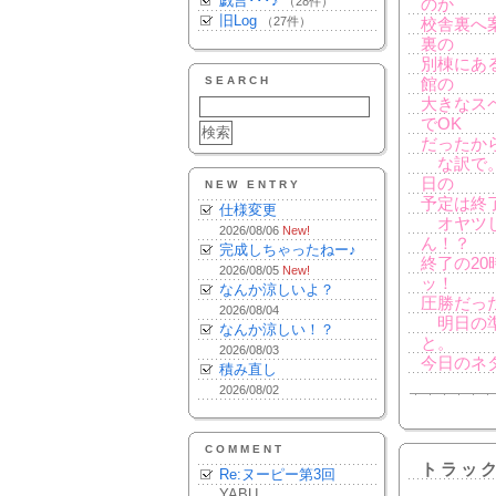
戯言･･･♪
（28件）
のか
旧Log
（27件）
校舎裏へ
裏の
別棟にあ
SEARCH
館の
大きなス
でOK
だったか
な訳で。
日の
NEW ENTRY
予定は終
仕様変更
オヤツし
2026/08/06
New!
ん！？
完成しちゃったねー♪
終了の2
2026/08/05
New!
ッ！
なんか涼しいよ？
圧勝だっ
2026/08/04
明日の準
なんか涼しい！？
と。
2026/08/03
今日のネ
積み直し
2026/08/02
COMMENT
トラッ
Re:ヌーピー第3回
YABU