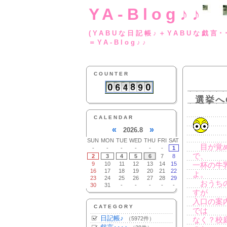
YA-Blog♪♪
(YABUな日記帳♪＋
＝YA-Blog♪♪
COUNTER
選挙へ
CALENDAR
«
»
2026.8
SUN
MON
TUE
WED
THU
FRI
SAT
目が覚め
-
-
-
-
-
-
1
で、
2
3
4
5
6
7
8
9
10
11
12
13
14
15
一杯の牛
16
17
18
19
20
21
22
よ。
23
24
25
26
27
28
29
おうちの
30
31
-
-
-
-
-
すが
入口の案
CATEGORY
では
日記帳♪
（5972件）
なく？校