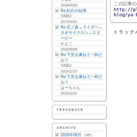
この記事の
2018/04/23
http://p
Re:紅白の結果
blog/ya-
YABU
2017/01/01
Re:石ノ森→ライダー→
トラック
ネオサイクロン→スヌ
ーピー
かよこ
2016/05/08
Re:下見を兼ねて一杯ど
お？
YABU
2015/11/13
Re:下見を兼ねて一杯ど
お？
はーちゃん
2015/11/13
TRACKBACK
ARCHIVE
2026年08月
（6件）