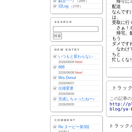
戯言･･･♪
帰りにヨ
（28件）
旧Log
配送
（27件）
なんです
は、
受取に行
SEARCH
さぁ！ポ
帰宅。飯
もう
ダメです
なわけで
NEW ENTRY
ちと
いつもと変わらない
忙しくな
2026/08/09
New!
888
2026/08/08
New!
Mrs.Donut
2026/08/07
トラッ
仕様変更
2026/08/06
この記事の
完成しちゃったねー♪
http://p
2026/08/05
blog/ya-
COMMENT
トラック
Re:ヌーピー第3回