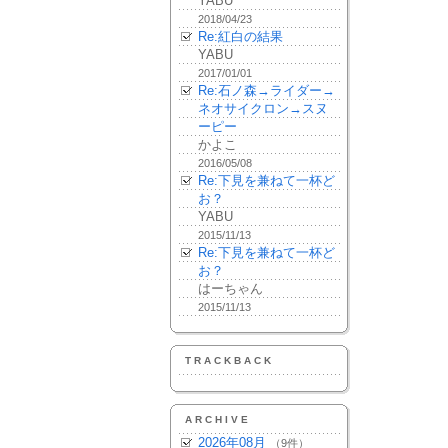
YABU
2018/04/23
Re:紅白の結果
YABU
2017/01/01
Re:石ノ森→ライダー→
ネオサイクロン→スヌ
ーピー
かよこ
2016/05/08
Re:下見を兼ねて一杯ど
お？
YABU
2015/11/13
Re:下見を兼ねて一杯ど
お？
はーちゃん
2015/11/13
TRACKBACK
ARCHIVE
2026年08月
（9件）