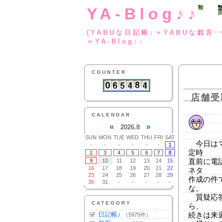
YA-Blog♪♪
(YABUな日記帳♪＋
＝YA-Blog♪♪
COUNTER
店舗受
CALENDAR
«
»
2026.8
SUN
MON
TUE
WED
THU
FRI
SAT
今日はマ
-
-
-
-
-
-
1
定時
2
3
4
5
6
7
8
9
10
11
12
13
14
15
直前に電
16
17
18
19
20
21
22
ネタ
23
24
25
26
27
28
29
作成の件
30
31
-
-
-
-
-
な。
質疑応答
CATEGORY
ら、
日記帳♪
続きは来
（5975件）