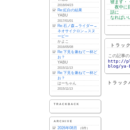
寝ます・
2018/04/23
夜中に目
Re:紅白の結果
話に
YABU
なればい
2017/01/01
Re:石ノ森→ライダー→
ネオサイクロン→スヌ
ーピー
かよこ
トラッ
2016/05/08
Re:下見を兼ねて一杯ど
この記事の
お？
http://p
YABU
blog/ya-
2015/11/13
Re:下見を兼ねて一杯ど
お？
トラック
はーちゃん
2015/11/13
TRACKBACK
ARCHIVE
2026年08月
（6件）