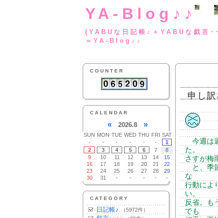
YA-Blog♪♪
(YABUな日記帳♪＋
＝YA-Blog♪♪
COUNTER
申し訳
CALENDAR
«
»
2026.8
SUN
MON
TUE
WED
THU
FRI
SAT
今週は週
-
-
-
-
-
-
1
た。
2
3
4
5
6
7
8
9
10
11
12
13
14
15
さすが梅
16
17
18
19
20
21
22
と、季節
23
24
25
26
27
28
29
な
30
31
-
-
-
-
-
行動によ
い。
CATEGORY
反省。も
日記帳♪
（5972件）
でも