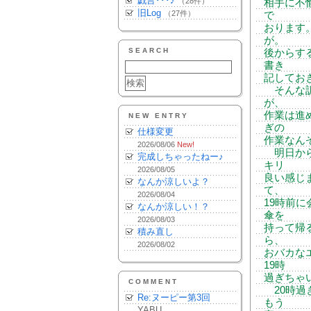
戯言･･･♪
（28件）
相手に不
旧Log
（27件）
で
おります
が。
SEARCH
後からす
書き
記してお
そんな訳
が、
作業は進
NEW ENTRY
ぎの
仕様変更
作業なん
2026/08/06
New!
明日から
完成しちゃったねー♪
キリ
2026/08/05
良い感じ
なんか涼しいよ？
て、
2026/08/04
19時前
なんか涼しい！？
傘を
2026/08/03
持って帰
積み直し
ら、
2026/08/02
おバカな
19時
過ぎちゃ
COMMENT
20時過
Re:ヌーピー第3回
もう
YABU