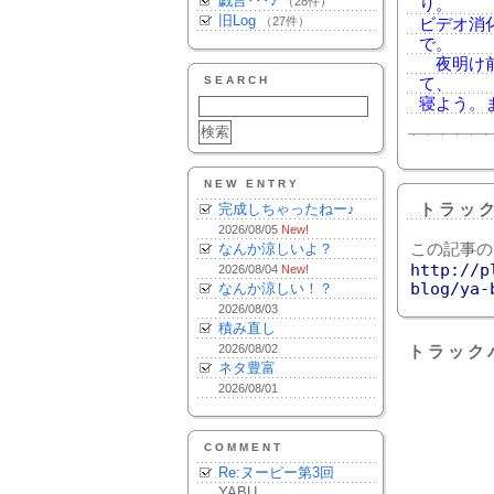
戯言･･･♪
（28件）
り。
旧Log
（27件）
ビデオ消
で。
夜明け前
SEARCH
て、
寝よう。
NEW ENTRY
完成しちゃったねー♪
トラッ
2026/08/05
New!
なんか涼しいよ？
この記事の
http://p
2026/08/04
New!
blog/ya-
なんか涼しい！？
2026/08/03
積み直し
2026/08/02
トラック
ネタ豊富
2026/08/01
COMMENT
Re:ヌーピー第3回
YABU