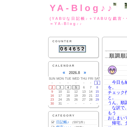
YA-Blog♪♪
(YABUな日記帳♪＋
＝YA-Blog♪♪
COUNTER
順調順
CALENDAR
«
»
2026.8
SUN
MON
TUE
WED
THU
FRI
SAT
今日も納
-
-
-
-
-
-
1
を。
2
3
4
5
6
7
8
9
10
11
12
13
14
15
チェック
16
17
18
19
20
21
22
と。
23
24
25
26
27
28
29
うん、順
30
31
-
-
-
-
-
な訳で。
もう
CATEGORY
おしまい
日記帳♪
（5971件）
帰宅。ダ