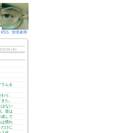
♪)÷2
RSS
管理者用
2/11/16 (水)
グラムを
終わり、
てきた。
性はない
能。逆は
作成して
れは慣れ
うだけに
ース化、