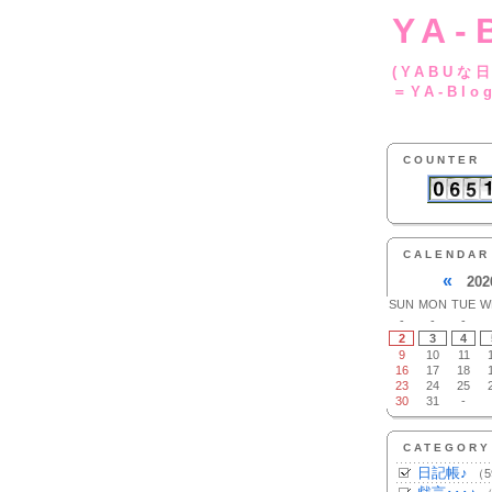
YA-
(YA
＝YA-Blo
COUNTER
CALENDAR
«
202
SUN
MON
TUE
W
-
-
-
2
3
4
9
10
11
16
17
18
23
24
25
30
31
-
CATEGORY
日記帳♪
（5