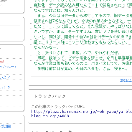
28件）
自動化、データ読み込み可なんてコトで開発されたって
件）
なんですけどね。知らんけど。
まぁ、今回は旧データから移行してるので、旧データ
修正すればOKなんですが、今後の作業方針となると、ナ
だな・・・。って話してると、また電話が。やっぱりな
さいですか。まぁ、そーですよね。古いヤツを使い続け
ないし。聞けば、開発中の新Ver.は新旧データの変換で
話で。リリース前にコソーリ使わせてもらったらしい。
なんだかなー。
Y
と、振り回されて、退散。乙で。やれやれだぜ。
帰宅。飯喰って、ビデオ消化を済ませ、今日も早寝早
ew!
なんか作業は落ち着いてるのに、バタバタしてて、お疲
ったねー♪
夜明け前に目が覚め、今日のネタを。さぁ、寝るべ。
いよ？
2022/11
い！？
トラックバック
この記事のトラックバックURL
http://plaza.harmonix.ne.jp/~oh-yabu/ya-bl
blog_tb.cgi/4688
ー第3回