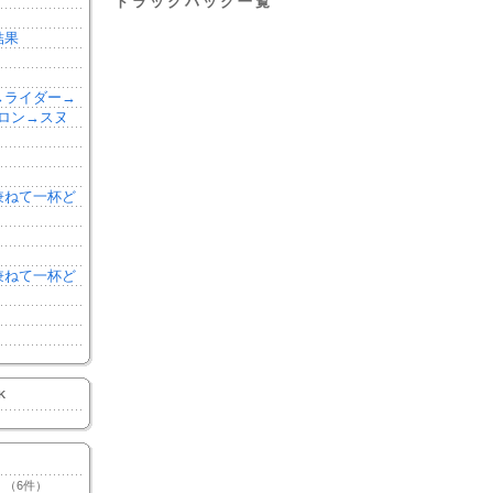
トラックバック一覧
結果
森→ライダー→
ロン→スヌ
を兼ねて一杯ど
を兼ねて一杯ど
K
（6件）