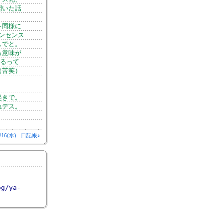
聞いた話
を同様に
ンセンス
しでと。
る意味が
きるって
（苦笑）
起きで。
れデス。
/16(水)
日記帳♪
og/ya-