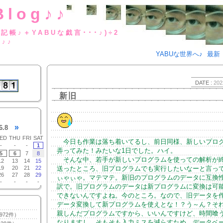
Blog♪♪
BUな日記帳♪＋YABUな戯言･･･
g♪♪
YABUな世界へ♪
最新
DATE :
202
新旧
»
6.8
ED
THU
FRI
SAT
今日も作業は落ち着いてるし、前日同様、新しいプロ
-
-
-
1
弄ってみた！みたいな1日でした。ハイ。
5
6
7
8
そんな中、若手が新しいプログラムを使っての解析が
12
13
14
15
19
20
21
22
送ったところ、旧プログラムでも実行したいなーと言っ
26
27
28
29
ぃゃぃゃ。マテマテ。新旧のプログラムのデータに互換
-
-
-
-
訳で。旧プログラムのデータは新プログラムに変換は可
できないんですよね。今のところ。なので、旧データを
データ変換して新プログラムを使えとな！？う～ん？そ
親しんだプログラムですから、いいんですけど、時間喰
972件）
なりますし、そもそも入力ミスを減らすため、データベ