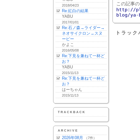
この記事の
2018/04/23
http://p
Re:紅白の結果
blog/ya-
YABU
2017/01/01
Re:石ノ森→ライダー→
トラック
ネオサイクロン→スヌ
ーピー
かよこ
2016/05/08
Re:下見を兼ねて一杯ど
お？
YABU
2015/11/13
Re:下見を兼ねて一杯ど
お？
はーちゃん
2015/11/13
TRACKBACK
ARCHIVE
2026年08月
（7件）