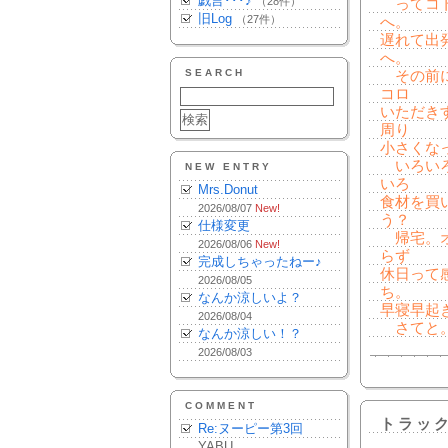
戯言･･･♪
（28件）
ってコト
旧Log
（27件）
へ。
遅れて出
へ。
SEARCH
その前に
コロ
いただき
周り
小さくな
いろいろ
NEW ENTRY
いろ
Mrs.Donut
食材を買
2026/08/07
New!
う？
仕様変更
帰宅。オ
2026/08/06
New!
らず
完成しちゃったねー♪
休日って
2026/08/05
ち。
なんか涼しいよ？
早寝早起
2026/08/04
さてと。
なんか涼しい！？
2026/08/03
COMMENT
トラッ
Re:ヌーピー第3回
YABU