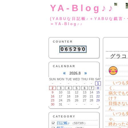
YA-Blog♪♪
(YABUな日記帳♪＋
＝YA-Blog♪♪
COUNTER
グラコ
CALENDAR
«
»
2026.8
SUN
MON
TUE
WED
THU
FRI
SAT
いつも突
-
-
-
-
-
-
1
く、
2
3
4
5
6
7
8
9
10
11
12
13
14
15
病欠でも
16
17
18
19
20
21
22
け？
23
24
25
26
27
28
29
目指さな
30
31
-
-
-
-
-
ん。
いつも突
CATEGORY
ゃ、
日記帳♪
（5973件）
終わった