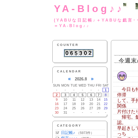
YA-Blog♪♪
(YABUな日記帳♪＋
＝YA-Blog♪♪
COUNTER
今週末
CALENDAR
«
»
2026.8
SUN
MON
TUE
WED
THU
FRI
SAT
今日も特
-
-
-
-
-
-
1
停滞
2
3
4
5
6
7
8
9
10
11
12
13
14
15
して、手
16
17
18
19
20
21
22
関係
23
24
25
26
27
28
29
片付けた
30
31
-
-
-
-
-
帰宅。飯
認。
CATEGORY
早起きし
日記帳♪
（5973件）
っち