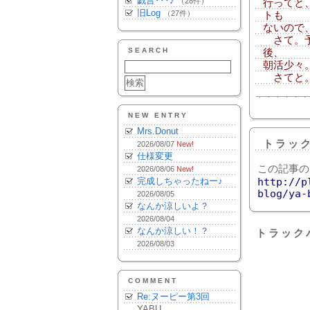
戯言･･･♪
（28件）
行ってと
旧Log
（27件）
トも
ないので
さて。予
SEARCH
後、
朝活少々
さてと。
NEW ENTRY
Mrs.Donut
トラッ
2026/08/07
New!
仕様変更
この記事の
2026/08/06
New!
完成しちゃったねー♪
http://p
blog/ya-
2026/08/05
なんか涼しいよ？
2026/08/04
なんか涼しい！？
トラック
2026/08/03
COMMENT
Re:ヌーピー第3回
YABU