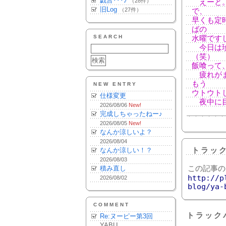
戯言･･･♪
（28件）
えーと。
旧Log
（27件）
で、
早くも定
ばの
SEARCH
水曜です
今日は珍
（笑）
飯喰って
疲れがま
もう
NEW ENTRY
ウトウトし
仕様変更
夜中に目
2026/08/06
New!
完成しちゃったねー♪
2026/08/05
New!
なんか涼しいよ？
2026/08/04
なんか涼しい！？
トラッ
2026/08/03
積み直し
この記事の
http://p
2026/08/02
blog/ya-
COMMENT
トラック
Re:ヌーピー第3回
YABU