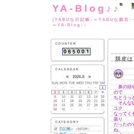
YA-Blog♪♪
(YABUな日記帳♪＋
＝YA-Blog♪♪
COUNTER
脱皮は
CALENDAR
«
»
2026.8
SUN
MON
TUE
WED
THU
FRI
SAT
鼻の頭や
-
-
-
-
-
-
1
ので
2
3
4
5
6
7
8
9
10
11
12
13
14
15
ちとうっ
16
17
18
19
20
21
22
そんな状
23
24
25
26
27
28
29
ユク
30
31
-
-
-
-
-
なってく
曇り
CATEGORY
だったの
日記帳♪
（5972件）
ね。