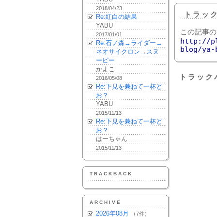
2018/04/23
トラッ
Re:紅白の結果
YABU
この記事の
2017/01/01
http://p
Re:石ノ森→ライダー→
blog/ya-
ネオサイクロン→スヌ
ーピー
かよこ
トラック
2016/05/08
Re:下見を兼ねて一杯ど
お？
YABU
2015/11/13
Re:下見を兼ねて一杯ど
お？
はーちゃん
2015/11/13
TRACKBACK
ARCHIVE
2026年08月
（7件）