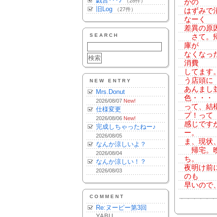
戯言･･･♪
（28件）
かの
旧Log
（27件）
はずみで
なーく
差異の原
SEARCH
さて。帰
庫が
なくなっ
消費
してます。
う店頭に
NEW ENTRY
あんまし
Mrs.Donut
色・・・
2026/08/07
New!
って、結
仕様変更
プ！って
2026/08/06
New!
感じです
完成しちゃったねー♪
ー。
2026/08/05
ま、現状
なんか涼しいよ？
帰宅。晩
2026/08/04
ち。
なんか涼しい！？
夜明け前
2026/08/03
のも
早いので
COMMENT
Re:ヌーピー第3回
YABU