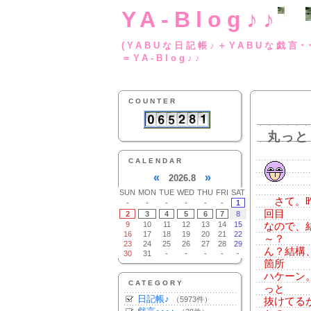
YA-Blog♪♪
(YABUな日記帳♪＋
＝YA-Blog♪♪
COUNTER
丸っと
CALENDAR
«
»
2026.8
SUN
MON
TUE
WED
THU
FRI
SAT
さて。昨
-
-
-
-
-
-
1
回目
2
3
4
5
6
7
8
9
10
11
12
13
14
15
なので、
16
17
18
19
20
21
22
～？
23
24
25
26
27
28
29
ん？結構
30
31
-
-
-
-
-
箇所
ハケーン
CATEGORY
っと
日記帳♪
（5973件）
抜けてる