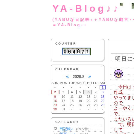
YA-Blog♪♪
(YABUな日記帳♪＋
＝YA-Blog♪♪
COUNTER
明日に
CALENDAR
«
»
2026.8
SUN
MON
TUE
WED
THU
FRI
SAT
今日は・
-
-
-
-
-
-
1
作成
2
3
4
5
6
7
8
9
10
11
12
13
14
15
やってま
16
17
18
19
20
21
22
ので
23
24
25
26
27
28
29
よーやく
30
31
-
-
-
-
-
で。
またいろ
CATEGORY
で。明日
日記帳♪
（5972件）
して