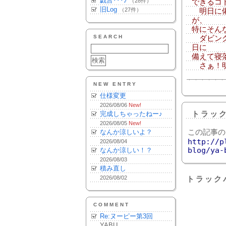
戯言･･･♪
（28件）
できるコ
旧Log
（27件）
明日に備
が、
特にそん
SEARCH
ダビング
日に
備えて寝
さぁ！明
NEW ENTRY
仕様変更
2026/08/06
New!
完成しちゃったねー♪
トラッ
2026/08/05
New!
なんか涼しいよ？
この記事の
http://p
2026/08/04
blog/ya-
なんか涼しい！？
2026/08/03
積み直し
2026/08/02
トラック
COMMENT
Re:ヌーピー第3回
YABU