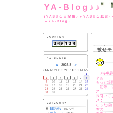
YA-Blog♪♪
(YABUな日記帳♪＋
＝YA-Blog♪♪
COUNTER
被せモ
CALENDAR
«
»
2026.8
SUN
MON
TUE
WED
THU
FRI
SAT
8時半起
-
-
-
-
-
-
1
まぁ
2
3
4
5
6
7
8
9
10
11
12
13
14
15
もっと爆
16
17
18
19
20
21
22
朝飯。ち
23
24
25
26
27
28
29
ス。
30
31
-
-
-
-
-
長引いて
さく
CATEGORY
なった歯
日記帳♪
（5972件）
右の