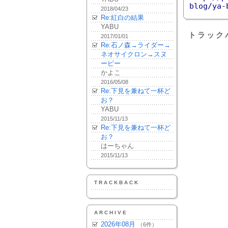
blog/ya-
2018/04/23
Re:紅白の結果
YABU
トラック
2017/01/01
Re:石ノ森→ライダー→
ネオサイクロン→スヌ
ーピー
かよこ
2016/05/08
Re:下見を兼ねて一杯ど
お？
YABU
2015/11/13
Re:下見を兼ねて一杯ど
お？
はーちゃん
2015/11/13
TRACKBACK
ARCHIVE
2026年08月
（6件）