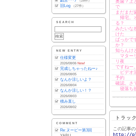
戯言･･･♪
（28件）
奥歯？上
旧Log
（27件）
で
まだまだ
帰宅。オ
SEARCH
る？
みたいな
けた
ばっかで
か？
知らんけ
NEW ENTRY
マターリ
仕様変更
リ夜
2026/08/06
New!
ですねー
完成しちゃったねー♪
ビデオ消
2026/08/05
予約
なんか涼しいよ？
確認。さて、
2026/08/04
寝落ち後
なんか涼しい！？
2026/08/03
積み直し
2026/08/02
トラッ
COMMENT
この記事の
Re:ヌーピー第3回
http://p
YABU