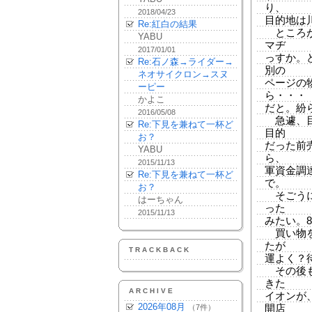
り、
2018/04/23
目的地は
Re:紅白の結果
ところが
YABU
マヂ
2017/01/01
っすか。
Re:石ノ森→ライダー→
別の
ネオサイクロン→スヌ
ページの
ーピー
ら・・・
かよこ
だと。紛
2016/05/08
急遽、目
Re:下見を兼ねて一杯ど
目的
お？
だった前
YABU
ら、
2015/11/13
軍資金調
Re:下見を兼ねて一杯ど
で。
お？
そごうに
はーちゃん
った
2015/11/13
みたい。
買い物を
たが
TRACKBACK
運よく？
その後も
きた
ARCHIVE
イオンが
2026年08月
（7件）
開店