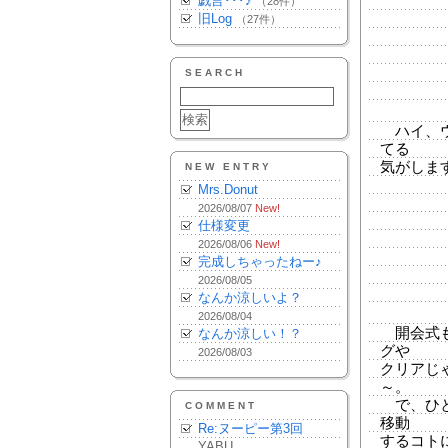
戯言･･･♪
（28件）
旧Log
（27件）
SEARCH
ハイ、ウ
てる
気がしま
NEW ENTRY
Mrs.Donut
2026/08/07
New!
仕様変更
2026/08/06
New!
完成しちゃったねー♪
2026/08/05
なんか涼しいよ？
2026/08/04
開会式も
なんか涼しい！？
グや
2026/08/03
クリアじ
～。
で、ひと
COMMENT
移動
Re:ヌーピー第3回
するコト
YABU