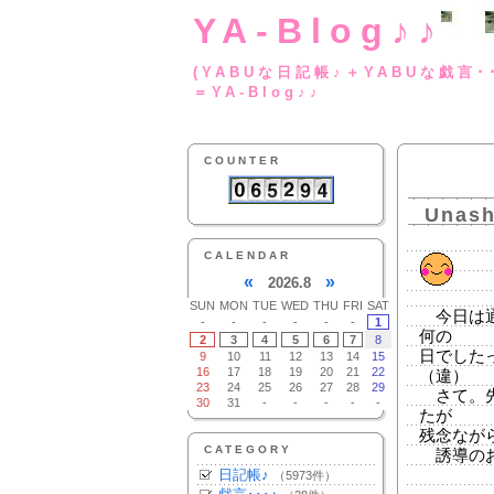
YA-Blog♪♪
(YABUな日記帳♪＋
＝YA-Blog♪♪
COUNTER
Unashi
CALENDAR
«
»
2026.8
SUN
MON
TUE
WED
THU
FRI
SAT
今日は通
-
-
-
-
-
-
1
何の
2
3
4
5
6
7
8
日でした
9
10
11
12
13
14
15
16
17
18
19
20
21
22
（違）
23
24
25
26
27
28
29
さて。先
30
31
-
-
-
-
-
たが
残念なが
CATEGORY
誘導のお
日記帳♪
（5973件）