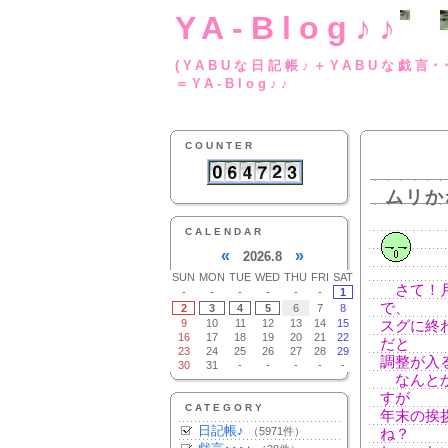
YA-Blog♪♪
(YABUな日記帳♪＋
＝YA-Blog♪♪
COUNTER
ムリか
CALENDAR
«
»
2026.8
SUN
MON
TUE
WED
THU
FRI
SAT
さて！月
-
-
-
-
-
-
1
で、
2
3
4
5
6
7
8
9
10
11
12
13
14
15
スグに終
16
17
18
19
20
21
22
だと
23
24
25
26
27
28
29
調整が入
30
31
-
-
-
-
-
なんとか
すが
CATEGORY
年末の挨
日記帳♪
（5971件）
ね？