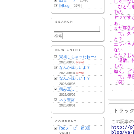
戯言･･･♪
（28件）
しゃーな
旧Log
（27件）
ひと仕事
中の
ヤツです
SEARCH
ぁ、
まだ客先
で。久々
と？
エライさ
ない
NEW ENTRY
とな？じ
完成しちゃったねー♪
退散。特
2026/08/05
New!
もの
なんか涼しいよ？
如く、ビ
2026/08/04
New!
で。早寝
なんか涼しい！？
（笑）
2026/08/03
積み直し
2026/08/02
ネタ豊富
2026/08/01
トラッ
この記事の
COMMENT
http://p
Re:ヌーピー第3回
blog/ya-
YABU