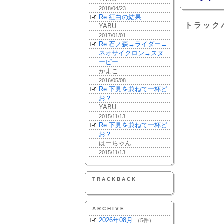
2018/04/23
Re:紅白の結果
トラック
YABU
2017/01/01
Re:石ノ森→ライダー→
ネオサイクロン→スヌ
ーピー
かよこ
2016/05/08
Re:下見を兼ねて一杯ど
お？
YABU
2015/11/13
Re:下見を兼ねて一杯ど
お？
はーちゃん
2015/11/13
TRACKBACK
ARCHIVE
2026年08月
（5件）