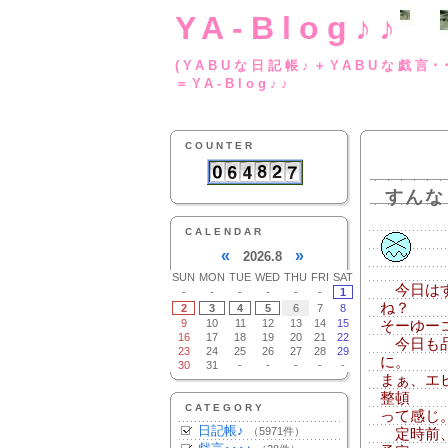
YA-Blog♪♪
(YABUな日記帳♪＋
＝YA-Blog♪♪
COUNTER
すんな
CALENDAR
«
»
2026.8
SUN
MON
TUE
WED
THU
FRI
SAT
今日はす
-
-
-
-
-
-
1
ね？
2
3
4
5
6
7
8
9
10
11
12
13
14
15
そーゆー
16
17
18
19
20
21
22
今日も品
23
24
25
26
27
28
29
に。
30
31
-
-
-
-
-
まぁ、エ
整頓
CATEGORY
って感じ
日記帳♪
（5971件）
定時前、