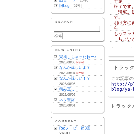
戯言･･･♪
（28件）
予定
旧Log
（27件）
終了です
帰宅。飯
で。
SEARCH
明け方に
ら、
もうスッ
ちょいと
NEW ENTRY
完成しちゃったねー♪
2026/08/05
New!
なんか涼しいよ？
トラッ
2026/08/04
New!
なんか涼しい！？
この記事の
http://p
2026/08/03
blog/ya-
積み直し
2026/08/02
ネタ豊富
2026/08/01
トラック
COMMENT
Re:ヌーピー第3回
YABU